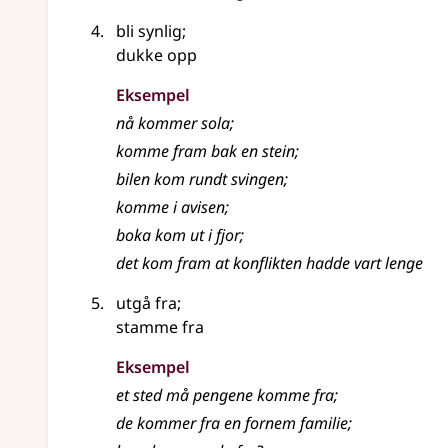
bli synlig
;
dukke opp
Eksempel
nå
kommer
sola
;
komme
fram bak en stein
;
bilen kom rundt svingen
;
komme
i avisen
;
boka kom ut i fjor
;
det kom fram at konflikten hadde vart lenge
utgå fra
;
stamme fra
Eksempel
et sted må pengene
komme
fra
;
de
kommer
fra en fornem familie
;