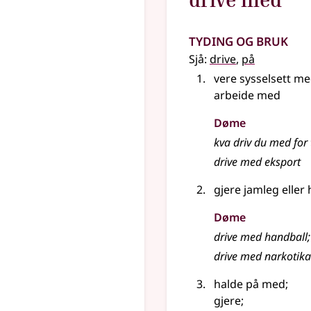
Tyding og bruk
Sjå:
drive
,
på
vere sysselsett m
arbeide med
Døme
kva driv du med for 
drive med eksport
gjere jamleg eller 
Døme
drive med handball
;
drive med narkotika
halde på med
;
gjere
;