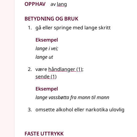
Opphav
av
lang
Betydning og bruk
gå
eller
springe med lange skritt
Eksempel
lange
i vei
;
lange
ut
være
håndlanger
(1)
;
sende
(1)
Eksempel
lange
vassbøtta fra mann til mann
omsette alkohol
eller
narkotika ulovlig
Faste uttrykk