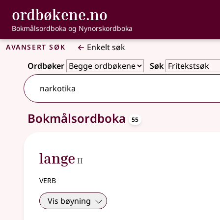
, Bokmålsordbo
ordbøkene.no
Gå til hovedinnhold
Tilgjengelighet
Bokmålsordboka og Nynorskordboka
Avansert søk
Enkelt søk
Ordbøker
Søk
106 treff
oppslagsord
Bokmålsordboka
55
2
lange
II
verb
Vis bøyning