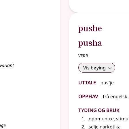
pushe
pusha
verb
variant
Vis bøying
Uttale
pusˋje
Opphav
frå
engelsk
Tyding og bruk
oppmuntre, stimu
nge
selje narkotika