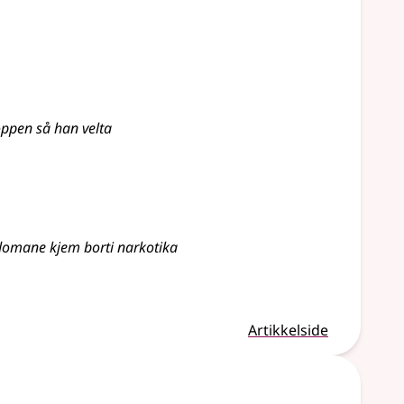
oppen så han velta
domane kjem borti narkotika
Artikkelside