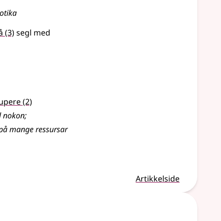
kotika
å
(3)
segl med
upere
(2)
il nokon
;
 på mange ressursar
Artikkelside