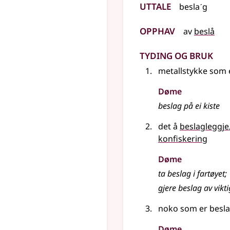
Uttale
beslaˊg
Opphav
av
beslå
Tyding og bruk
metallstykke som e
Døme
beslag på ei kiste
det å
beslagleggje
konfiskering
Døme
ta beslag i fartøyet
;
gjere beslag av vik
noko som er besla
Døme