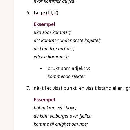
hvor
kommer
du fra?
3
følge
(
III
, 2)
Eksempel
uka som
kommer
;
det
kommer
under neste kapittel
;
de kom like bak oss
;
etter a kommer b
brukt som adjektiv:
kommende slekter
nå (til et visst punkt, en viss tilstand
eller li
Eksempel
båten kom vel i havn
;
de kom velberget over fjellet
;
komme
til enighet om noe
;