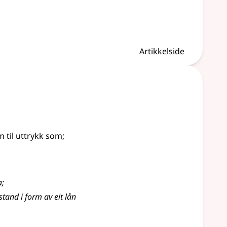
Artikkelside
m til uttrykk som
;
a
;
stand i form av eit lån