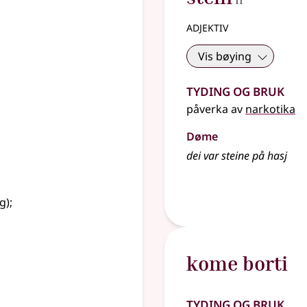
II
adjektiv
Vis bøying
Tyding og bruk
påverka av
narkotika
Døme
dei var steine på hasj
ng)
;
kome borti
Tyding og bruk