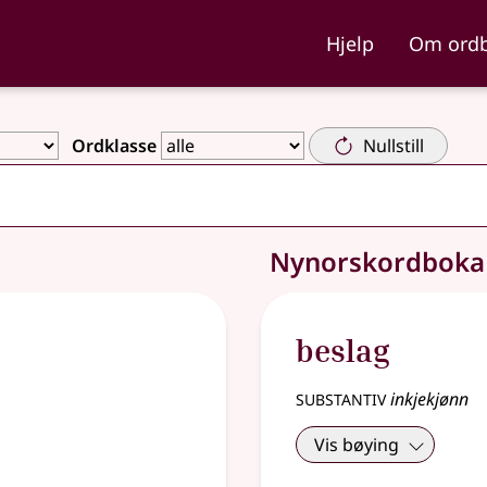
ka og Nynorskordboka
Hjelp
Om ord
Ordklasse
Nullstill
Nynorskordbok
beslag
substantiv
inkjekjønn
Vis bøying