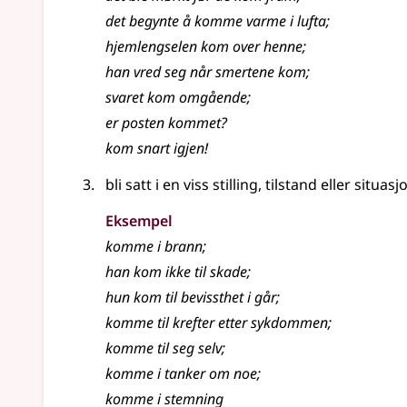
det begynte å
komme
varme i lufta
;
hjemlengselen kom over henne
;
han vred seg når smertene kom
;
svaret kom omgående
;
er posten
kommet
?
kom snart igjen!
bli satt i en viss stilling, tilstand eller situasj
Eksempel
komme i brann
;
han kom ikke til skade
;
hun kom til bevissthet i går
;
komme til krefter etter sykdommen
;
komme
til seg selv
;
komme
i tanker om noe
;
komme
i stemning