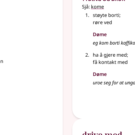
Sjå:
kome
støyte borti
;
røre ved
Døme
eg kom borti kaffik
ha å gjere med
;
on
få kontakt med
Døme
uroe seg for at ung
drive med