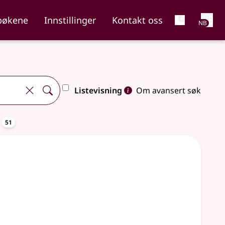
Net
bøkene
Innstillinger
Kontakt oss
NB
Listevisning
Om avansert søk
oppslagsord
a
51