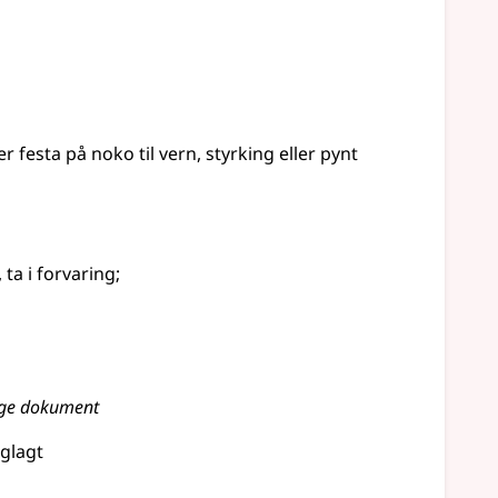
r festa på noko til vern, styrking
eller
pynt
, ta i forvaring
;
tige dokument
glagt