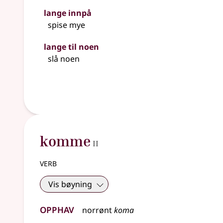
lange innpå
spise mye
lange til noen
slå noen
2
komme
II
verb
Vis bøyning
Opphav
norrønt
koma