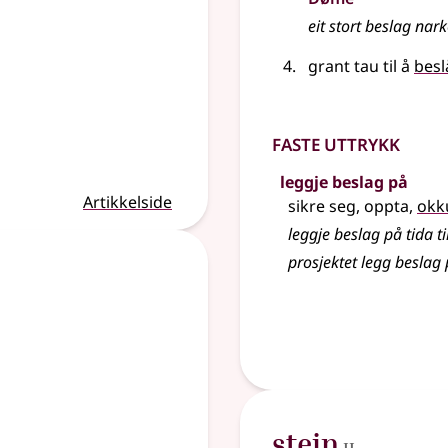
eit stort beslag nar
grant tau til å
besl
Faste uttrykk
leggje beslag på
Artikkelside
sikre seg, oppta,
okk
leggje beslag på tida t
prosjektet legg beslag
2
stein