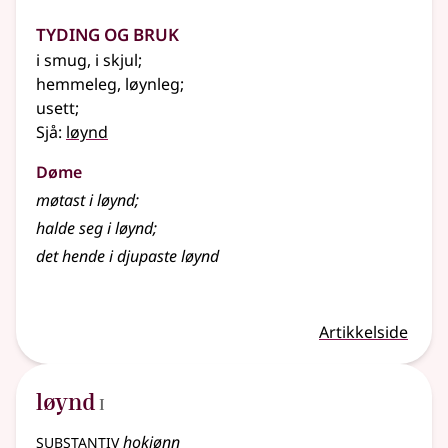
Tyding og bruk
i smug, i skjul
;
hemmeleg, løynleg
;
usett
;
Sjå:
løynd
Døme
møtast i løynd
;
halde seg i løynd
;
det hende i djupaste løynd
Artikkelside
1
løynd
I
substantiv
hokjønn