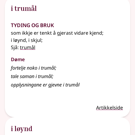
i trumål
Tyding og bruk
som ikkje er tenkt å gjerast vidare kjend
;
i løynd, i skjul
;
Sjå:
trumål
Døme
fortelje noko i trumål
;
tale saman i trumål
;
opplysningane er gjevne i trumål
Artikkelside
i løynd