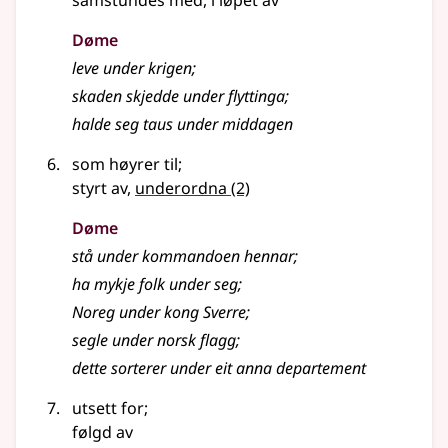
samstundes med, i løpet av
Døme
leve under krigen
;
skaden skjedde under flyttinga
;
halde seg taus under middagen
som høyrer til
;
styrt av,
underordna
(2)
Døme
stå under kommandoen hennar
;
ha mykje folk under seg
;
Noreg under kong Sverre
;
segle under norsk flagg
;
dette sorterer under eit anna departement
utsett for
;
følgd av