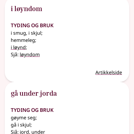
i løyndom
Tyding og bruk
i smug, i skjul
;
hemmeleg
;
i løynd
;
Sjå:
løyndom
Artikkelside
gå under jorda
Tyding og bruk
gøyme seg
;
gå i skjul
;
Sjå:
jord
,
under