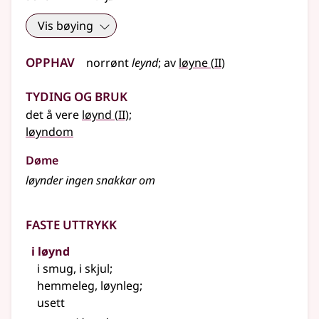
Vis bøying
Opphav
2
norrønt
leynd
;
av
løyne
(
II)
Tyding og bruk
2
det å vere
løynd
(
II)
;
løyndom
Døme
løynder ingen snakkar om
Faste uttrykk
i løynd
i smug, i skjul
;
hemmeleg, løynleg
;
usett