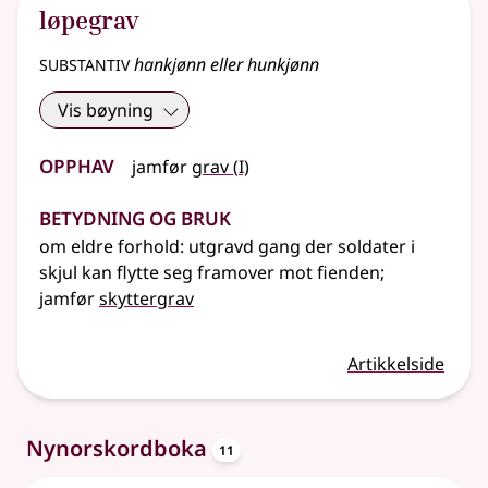
løpegrav
substantiv
hankjønn eller hunkjønn
Vis bøyning
Opphav
1
jamfør
grav
(
I)
Betydning og bruk
om eldre forhold: utgravd gang der soldater i
skjul kan flytte seg framover mot fienden
;
jamfør
skyttergrav
Artikkelside
oppslagsord
Nynorskordboka
11