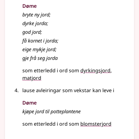
Døme
bryte ny jord
;
dyrke jorda
;
god jord
;
få kornet i jorda
;
eige mykje jord
;
gje frå seg jorda
som etterledd i ord som
dyrkingsjord
matjord
lause avleiringar som vekstar kan leve i
Døme
kjøpe jord til potteplantene
som etterledd i ord som
blomsterjord