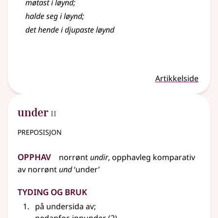
møtast i løynd
;
halde seg i løynd
;
det hende i djupaste løynd
Artikkelside
2
under
II
preposisjon
Opphav
norrønt
undir
, opphavleg
komparativ
av
norrønt
und
‘under’
Tyding og bruk
på undersida av
;