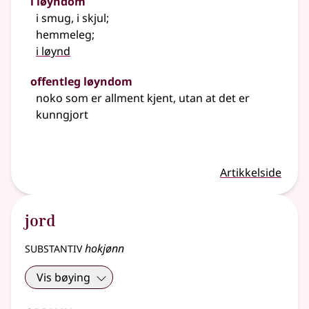
i løyndom
i smug, i skjul
;
hemmeleg
;
i løynd
offentleg løyndom
noko som er allment kjent, utan at det er
kunngjort
Artikkelside
jord
substantiv
hokjønn
Vis bøying