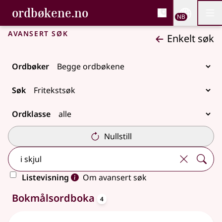
, Bokmålsordboka og N
ordbøkene.no
Nettsi
NB
Men
Gå til hovedinnhold
Tilgjengelighet
Bokmålsordboka og Nynorskordboka
Avansert søk
Enkelt søk
Ordbøker
Søk
Ordklasse
Nullstill
Listevisning
Om avansert søk
oppslagsord
15 treff
Bokmålsordboka
4