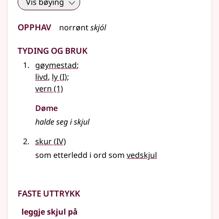
Vis bøying
Opphav
norrønt
skjól
Tyding og bruk
gøymestad
;
1
livd
,
ly
(
I)
;
vern
(1)
Døme
halde seg i
skjul
4
skur
(
IV)
som etterledd i ord som
vedskjul
Faste uttrykk
leggje skjul på