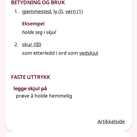
Betydning og bruk
1
gjemmested
,
ly
(
I)
,
vern
(1)
Eksempel
holde seg i
skjul
3
skur
(
III)
som etterledd i ord som
vedskjul
Faste uttrykk
legge skjul på
prøve å holde hemmelig
Artikkelside