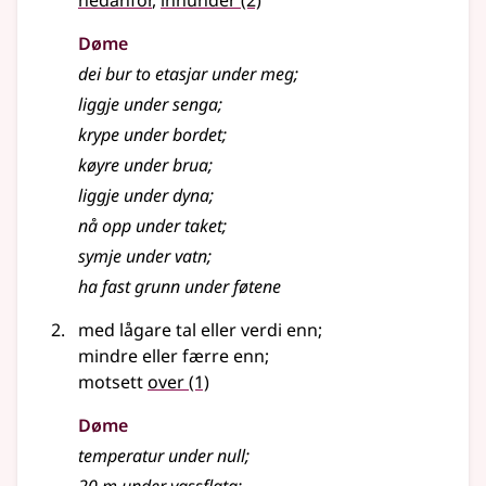
nedanfor
,
innunder
(2)
Døme
dei bur to etasjar under meg
;
liggje under senga
;
krype under bordet
;
køyre under brua
;
liggje under dyna
;
nå opp under taket
;
symje under vatn
;
ha fast grunn under føtene
med lågare tal eller verdi enn
;
mindre eller færre enn
;
motsett
over
(1)
Døme
temperatur under null
;