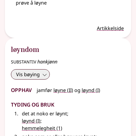
prøve å løyne
Artikkelside
løyndom
substantiv
hankjønn
Vis bøying
Opphav
2
1
jamfør
løyne
(
II)
og
løynd
(
I)
Tyding og bruk
det at noko er løynt
;
1
løynd
(
I)
;
hemmelegheit
(1)