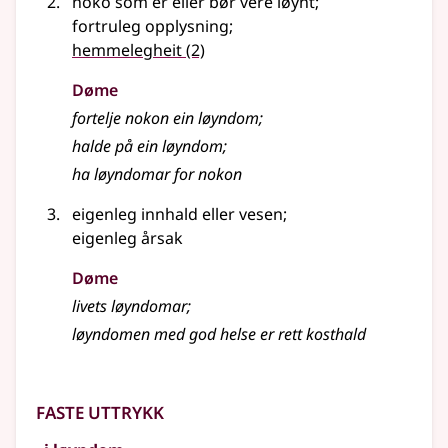
noko som er
eller
bør vere løynt
;
fortruleg opplysning
;
hemmelegheit
(2)
Døme
fortelje nokon ein løyndom
;
halde på ein løyndom
;
ha løyndomar for nokon
eigenleg innhald eller vesen
;
eigenleg årsak
Døme
livets løyndomar
;
løyndomen med god helse er rett kosthald
Faste uttrykk