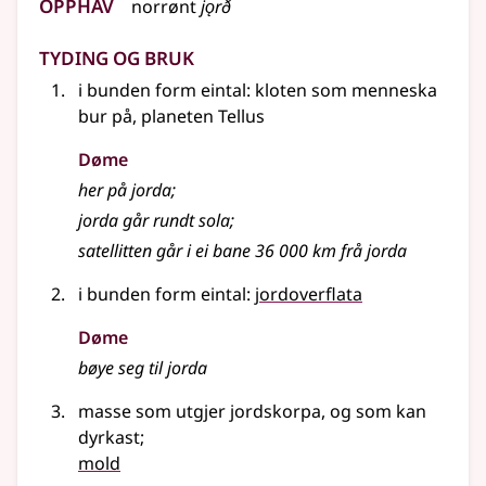
Opphav
norrønt
jǫrð
Tyding og bruk
i bunden form eintal: kloten som menneska
bur på, planeten Tellus
Døme
her på jorda
;
jorda går rundt sola
;
satellitten går i ei bane 36 000 km frå jorda
i bunden form eintal:
jordoverflata
Døme
bøye seg til jorda
masse som utgjer jordskorpa, og som kan
dyrkast
;
mold