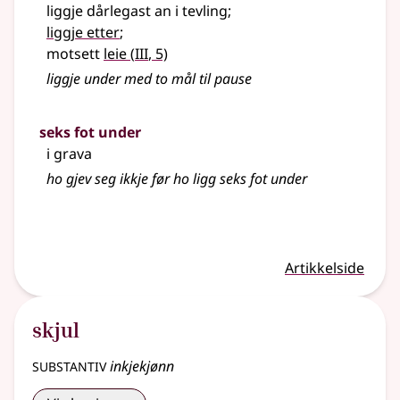
liggje dårlegast an i tevling
;
liggje etter
;
3
motsett
leie
(
III
, 5)
liggje under med to mål til pause
seks fot under
i grava
ho gjev seg ikkje før ho ligg seks fot under
Artikkelside
skjul
substantiv
inkjekjønn