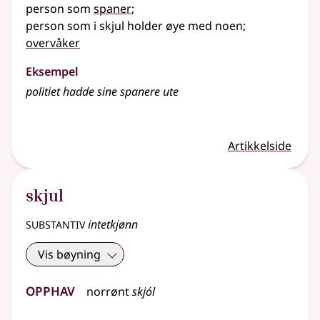
person som
spaner
;
person som i skjul holder øye med noen
;
overvåker
Eksempel
politiet hadde sine
spanere
ute
Artikkelside
skjul
substantiv
intetkjønn
Vis bøyning
Opphav
norrønt
skjól