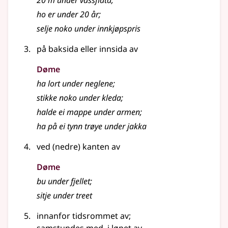
20 m under vassflata
;
ho er under 20 år
;
selje noko under innkjøpspris
på baksida eller innsida av
Døme
ha lort under neglene
;
stikke noko under kleda
;
halde ei mappe under armen
;
ha på ei tynn trøye under jakka
ved (nedre) kanten av
Døme
bu under fjellet
;
sitje under treet
innanfor tidsrommet av
;