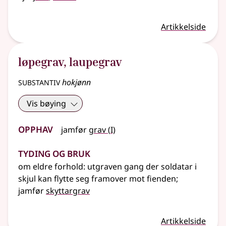
Artikkelside
løpegrav
,
laupegrav
substantiv
hokjønn
Vis bøying
Opphav
1
jamfør
grav
(
I)
Tyding og bruk
om eldre forhold: utgraven gang der soldatar i
skjul kan flytte seg framover mot fienden
;
jamfør
skyttargrav
Artikkelside