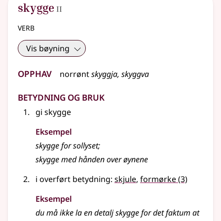
2
skygge
II
verb
Vis bøyning
Opphav
norrønt
skyggja, skyggva
Betydning og bruk
gi skygge
Eksempel
skygge for sollyset
;
skygge
med hånden over øynene
i overført betydning:
skjule
,
formørke
(3)
Eksempel
du må ikke la en detalj
skygge
for det faktum at