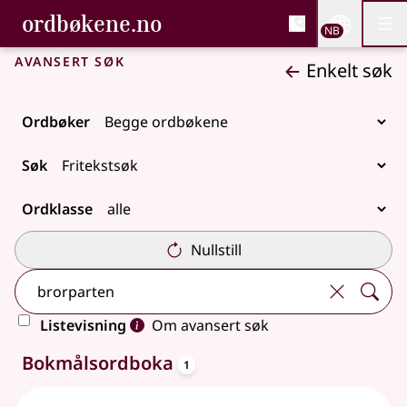
, Bokmålsordboka og N
ordbøkene.no
Nettsi
NB
Men
Gå til hovedinnhold
Tilgjengelighet
Bokmålsordboka og Nynorskordboka
Avansert søk
Enkelt søk
Ordbøker
Søk
Ordklasse
Nullstill
Listevisning
Om avansert søk
oppslagsord
2 treff
Bokmålsordboka
1