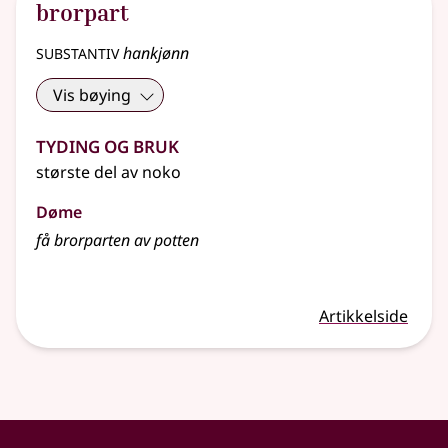
brorpart
substantiv
hankjønn
Vis bøying
Tyding og bruk
største del av noko
Døme
få brorparten av potten
Artikkelside