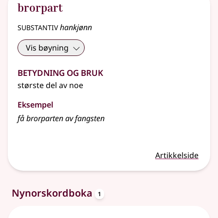
brorpart
substantiv
hankjønn
Vis bøyning
Betydning og bruk
største del av noe
Eksempel
få
brorparten
av fangsten
Artikkelside
oppslagsord
Nynorskordboka
1