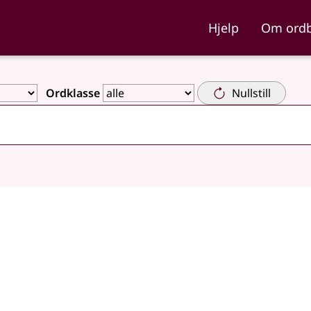
ka og Nynorskordboka
Hjelp
Om ord
Ordklasse
Nullstill