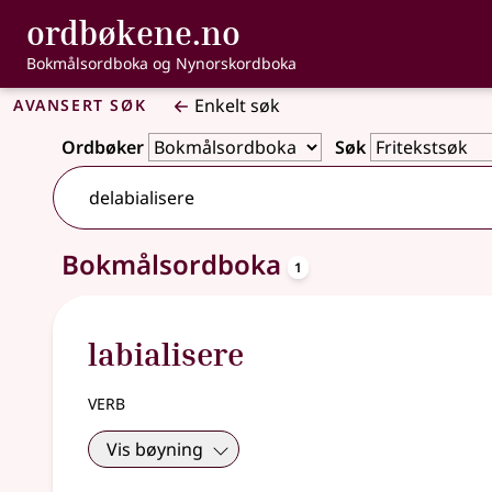
, Bokmålsordbo
ordbøkene.no
Gå til hovedinnhold
Tilgjengelighet
Bokmålsordboka og Nynorskordboka
Avansert søk
Enkelt søk
Ordbøker
Søk
oppslagsord
Bokmålsordboka
Ett treff
1
labialisere
verb
Vis bøyning