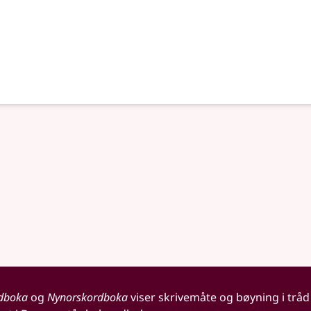
dboka
og
Nynorskordboka
viser skrivemåte og bøyning i tråd