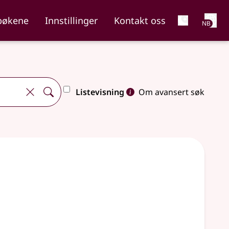
Net
bøkene
Innstillinger
Kontakt oss
NB
Listevisning
Om avansert søk