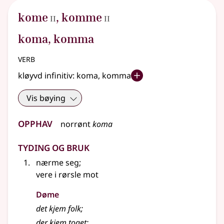
2
2
kome
,
komme
II
II
koma, komma
verb
kløyvd infinitiv:
koma, komma
Vis bøying
Opphav
norrønt
koma
Tyding og bruk
nærme seg
;
vere i rørsle mot
Døme
det kjem folk
;
der kjem toget
;