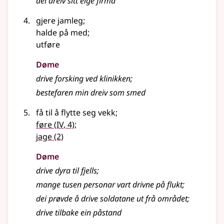
dei dreiv sitt eige firma
gjere jamleg
;
halde på med
;
utføre
Døme
drive forsking ved klinikken
;
bestefaren min dreiv som smed
få til å flytte seg vekk
;
4
føre
(
IV
, 4)
;
jage
(2)
Døme
drive dyra til fjells
;
mange tusen personar vart drivne på flukt
;
dei prøvde å drive soldatane ut frå området
;
drive tilbake ein påstand