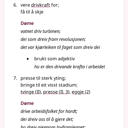
vere
drivkraft
for
;
få til å skje
Døme
vatnet driv turbinen
;
dei som dreiv fram revolusjonen
;
det var kjærleiken til faget som dreiv dei
brukt som adjektiv
ho er den drivande krafta i arbeidet
presse til sterk yting
;
bringe til eit visst stadium
;
2
2
tvinge
(
II)
,
presse
(
II
, 3)
,
eggje
(2)
Døme
drive arbeidsfolket for hardt
;
dei dreiv oss til å gjere det
;
ho dreiv gjennom lovframlegget
;