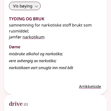
Vis bøying
Tyding og bruk
samnemning for narkotiske stoff brukt som
rusmiddel
;
jamfør
narkotikum
Døme
misbruke alkohol og narkotika
;
vere avhengig av narkotika
;
narkotikaen vart smugla inn med båt
Artikkelside
3
drive
III