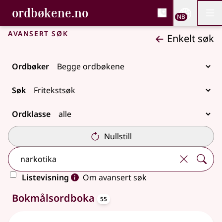
, Bokmålsordboka og N
ordbøkene.no
Nettsi
NB
Men
Gå til hovedinnhold
Tilgjengelighet
Bokmålsordboka og Nynorskordboka
Avansert søk
Enkelt søk
Ordbøker
Søk
Ordklasse
Nullstill
Listevisning
Om avansert søk
oppslagsord
106 treff
Bokmålsordboka
55