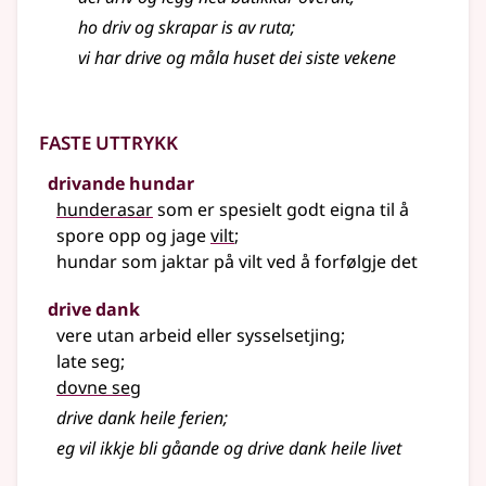
ho driv og skrapar is av ruta
;
vi har drive og måla huset dei siste vekene
Faste uttrykk
drivande hundar
hunderasar
som er spesielt godt eigna til å
spore opp og jage
vilt
;
hundar som jaktar på vilt ved å forfølgje det
drive dank
vere utan arbeid eller sysselsetjing
;
late seg
;
dovne seg
drive dank heile ferien
;
eg vil ikkje bli gåande og drive dank heile livet