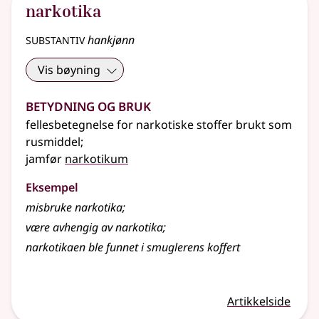
narkotika
substantiv
hankjønn
Vis bøyning
Betydning og bruk
fellesbetegnelse for narkotiske stoffer brukt som
rusmiddel
;
jamfør
narkotikum
Eksempel
misbruke narkotika
;
være avhengig av narkotika
;
narkotikaen ble funnet i smuglerens koffert
Artikkelside