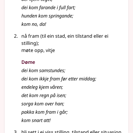
dei kom farande i full fart
;
hunden kom springande
;
kom no, da!
nå fram (til ein stad, ein tilstand eller ei
stilling)
;
møte opp, vitje
Døme
dei kom samstundes
;
dei kom ikkje fram før etter middag
;
endeleg kjem våren
;
det kom regn på isen
;
sorga kom over han
;
pakka kom fram i går
;
kom snart att!
bli sett i ei viss stilling, tilstand eller situasjon