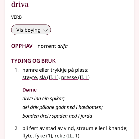
driva
verb
Vis bøying
Opphav
norrønt
drífa
Tyding og bruk
hamre eller trykkje på plass
;
2
2
støyte
,
slå
(
II
, 1)
,
presse
(
II
, 1)
Døme
drive inn ein spikar
;
dei driv pålane godt ned i havbotnen
;
bonden dreiv spaden ned i jorda
bli ført av stad av vind, straum eller liknande
;
3
flyte,
fyke
(1)
,
reke
(
III
, 1)