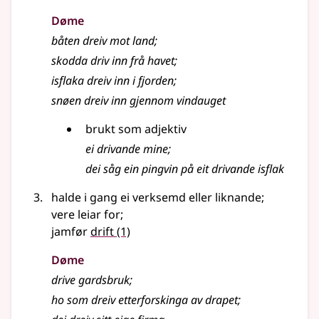
Døme
båten dreiv mot land
;
skodda driv inn frå havet
;
isflaka dreiv inn i fjorden
;
snøen dreiv inn gjennom vindauget
brukt som adjektiv
ei drivande mine
;
dei såg ein pingvin på eit drivande isflak
halde i gang ei verksemd eller liknande
;
vere leiar for
;
jamfør
drift
(1)
Døme
drive gardsbruk
;
ho som dreiv etterforskinga av drapet
;