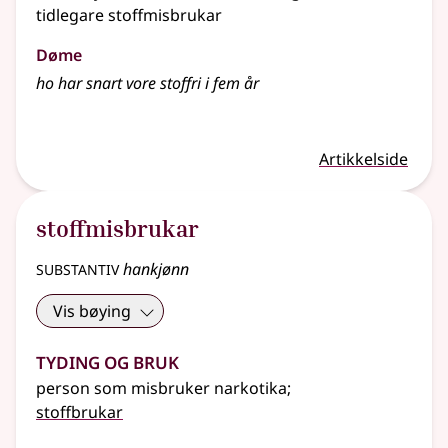
tidlegare stoffmisbrukar
Døme
ho har snart vore stoffri i fem år
Artikkelside
stoffmisbrukar
substantiv
hankjønn
Vis bøying
Tyding og bruk
person som misbruker narkotika
;
stoffbrukar