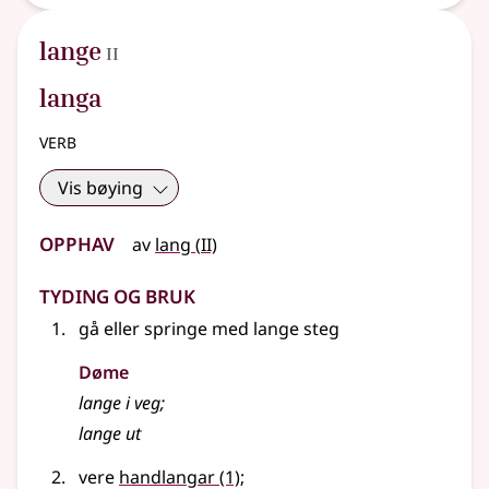
2
lange
II
langa
verb
Vis bøying
Opphav
2
av
lang
(
II)
Tyding og bruk
gå
eller
springe med lange steg
Døme
lange i veg
;
lange ut
vere
handlangar
(1)
;