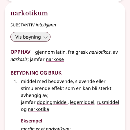
narkotikum
substantiv
intetkjønn
Vis bøyning
Opphav
gjennom latin, fra gresk
narkotikos
, av
narkosis
;
jamfør
narkose
Betydning og bruk
middel med bedøvende, sløvende eller
stimulerende effekt som en kan bli sterkt
avhengig av
;
jamfør
dopingmiddel
,
legemiddel
,
rusmiddel
og
narkotika
Eksempel
morfin er et
narkotikum
;