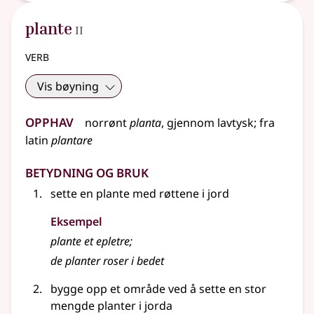
2
plante
II
verb
Vis bøyning
Opphav
norrønt
planta
,
gjennom
lavtysk
;
fra
latin
plantare
Betydning og bruk
sette en plante med røttene i jord
Eksempel
plante et epletre
;
de planter roser i bedet
bygge opp et område ved å sette en stor
mengde planter i jorda