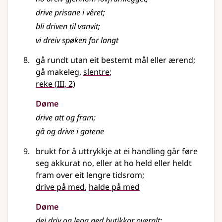
drive prisane i vêret
;
bli driven til vanvit
;
vi dreiv spøken for langt
gå rundt utan eit bestemt mål eller ærend
;
gå makeleg,
slentre
;
3
reke
(
III
, 2)
Døme
drive att og fram
;
gå og drive i gatene
brukt for å uttrykkje at ei handling går føre
seg akkurat no, eller at ho held eller heldt
fram over eit lengre tidsrom
;
drive på med
,
halde på med
Døme
dei driv og legg ned butikkar overalt
;