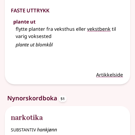
Faste uttrykk
plante ut
flytte planter fra veksthus eller
vekstbenk
til
varig voksested
plante
ut blomkål
Artikkelside
oppslagsord
Nynorskordboka
51
narkotika
substantiv
hankjønn