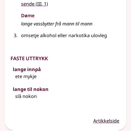
3
sende
(
III
, 1)
Døme
lange vassbytter frå mann til mann
omsetje alkohol
eller
narkotika ulovleg
Faste uttrykk
lange innpå
ete mykje
lange til nokon
slå nokon
Artikkelside