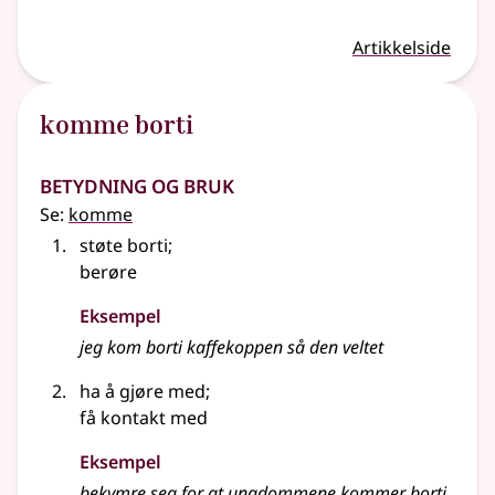
Artikkelside
komme borti
Betydning og bruk
Se:
komme
støte borti
;
berøre
Eksempel
jeg kom borti kaffekoppen så den veltet
ha å gjøre med
;
få kontakt med
Eksempel
bekymre seg for at ungdommene kommer borti