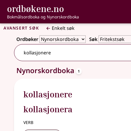
, Bokmålsordbo
ordbøkene.no
Gå til hovedinnhold
Tilgjengelighet
Bokmålsordboka og Nynorskordboka
Avansert søk
Enkelt søk
Ordbøker
Søk
oppslagsord
Nynorskordboka
Ett treff
1
kollasjonere
kollasjonera
verb