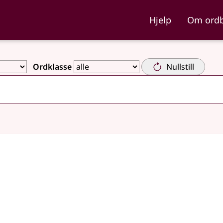
ka og Nynorskordboka
Hjelp
Om ord
Ordklasse
Nullstill