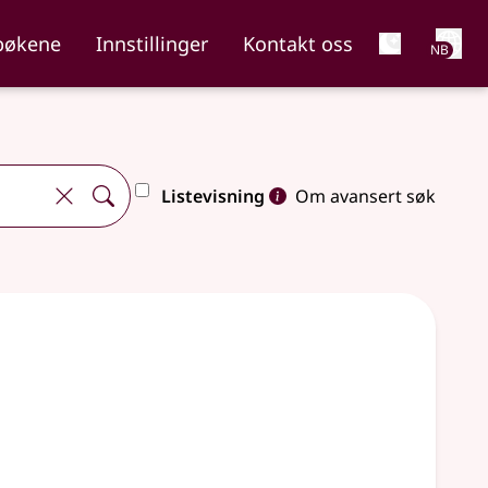
Net
bøkene
Innstillinger
Kontakt oss
NB
Listevisning
Om avansert søk