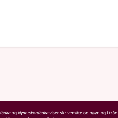
dboka
og
Nynorskordboka
viser skrivemåte og bøyning i tråd