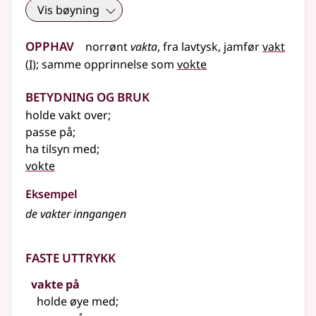
Vis bøyning
Opphav
norrønt
vakta
,
fra
lavtysk
,
jamfør
vakt
1
(
I)
;
samme opprinnelse som
vokte
Betydning og bruk
holde vakt over
;
passe på
;
ha tilsyn med
;
vokte
Eksempel
de vakter inngangen
Faste uttrykk
vakte på
holde øye med
;