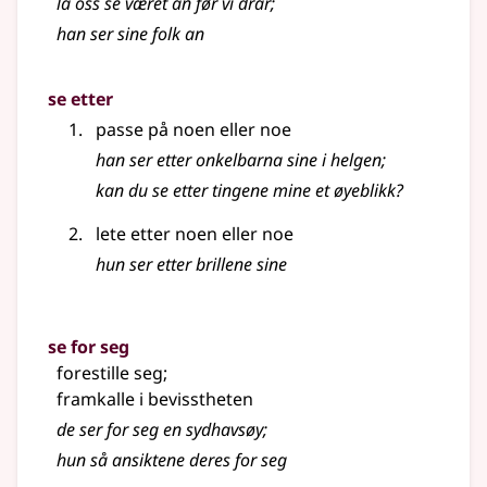
la oss se været an før vi drar
;
han ser sine folk an
se etter
passe på noen eller noe
han ser etter onkelbarna sine i helgen
;
kan du se etter tingene mine et øyeblikk?
lete etter noen eller noe
hun ser etter brillene sine
se for seg
forestille seg
;
framkalle i bevisstheten
de ser for seg en sydhavsøy
;
hun så ansiktene deres for seg