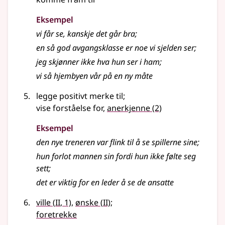
Eksempel
vi får se, kanskje det går bra
;
en så god avgangsklasse er noe vi sjelden ser
;
jeg skjønner ikke hva hun ser i ham
;
vi så hjembyen vår på en ny måte
legge positivt merke til
;
vise forståelse for,
anerkjenne
(2)
Eksempel
den nye treneren var flink til å se spillerne sine
;
hun forlot mannen sin fordi hun ikke følte seg
sett
;
det er viktig for en leder å se de ansatte
2
2
ville
(
II
, 1)
,
ønske
(
II)
;
foretrekke