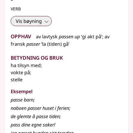
verb
Vis bøyning
Opphav
av
lavtysk
passen up
‘gi akt på’
;
av
fransk
passer
‘la (tiden) gå’
Betydning og bruk
ha tilsyn med
;
vokte på
;
stelle
Eksempel
passe
barn
;
naboen passer huset i ferien
;
de glemte å passe tiden
;
pass dine egne saker!