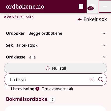
, Bokmålsordboka og N
ordbøkene.no
Nettsi
NB
Men
Gå til hovedinnhold
Tilgjengelighet
Bokmålsordboka og Nynorskordboka
Avansert søk
Enkelt søk
Ordbøker
Søk
Ordklasse
Nullstill
Listevisning
Om avansert søk
oppslagsord
33 treff
Bokmålsordboka
17