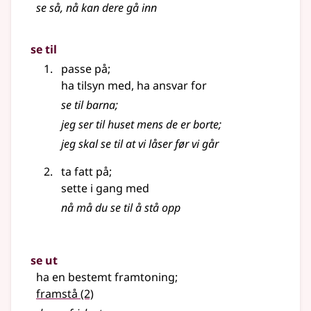
se så, nå kan dere gå inn
se til
passe på
;
ha tilsyn med, ha ansvar for
se til barna
;
jeg ser til huset mens de er borte
;
jeg skal se til at vi låser før vi går
ta fatt på
;
sette i gang med
nå må du se til å stå opp
se ut
ha en bestemt framtoning
;
framstå
(2)