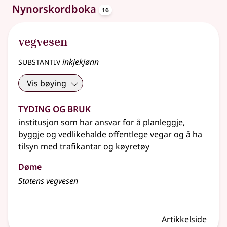
oppslagsord
Nynorskordboka
16
vegvesen
substantiv
inkjekjønn
Vis bøying
Tyding og bruk
institusjon som har ansvar for å planleggje,
byggje og vedlikehalde offentlege vegar og å ha
tilsyn med trafikantar og køyretøy
Døme
Statens vegvesen
Artikkelside