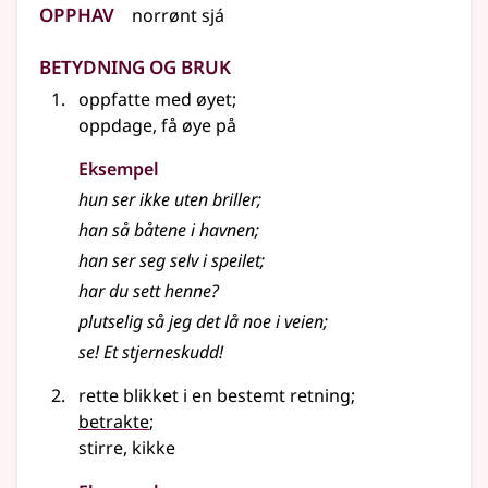
Opphav
norrønt
sjá
Betydning og bruk
oppfatte med øyet
;
oppdage, få øye på
Eksempel
hun ser ikke uten briller
;
han så båtene i havnen
;
han ser seg selv i speilet
;
har du sett henne?
plutselig så jeg det lå noe i veien
;
se! Et stjerneskudd!
rette blikket i en bestemt retning
;
betrakte
;
stirre, kikke