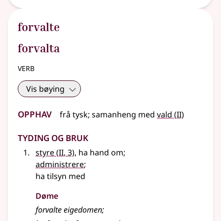
forvalte
forvalta
verb
Vis bøying
Opphav
2
frå
tysk
;
samanheng
med
vald
(
II)
Tyding og bruk
2
styre
(
II
, 3)
, ha hand om
;
administrere
;
ha tilsyn med
Døme
forvalte eigedomen
;