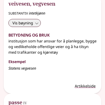
veivesen
,
vegvesen
substantiv
intetkjønn
Vis bøyning
Betydning og bruk
institusjon som har ansvar for å planlegge, bygge
og vedlikeholde offentlige veier og å ha tilsyn
med trafikanter og kjøretøy
Eksempel
Statens vegvesen
Artikkelside
4
passe
IV