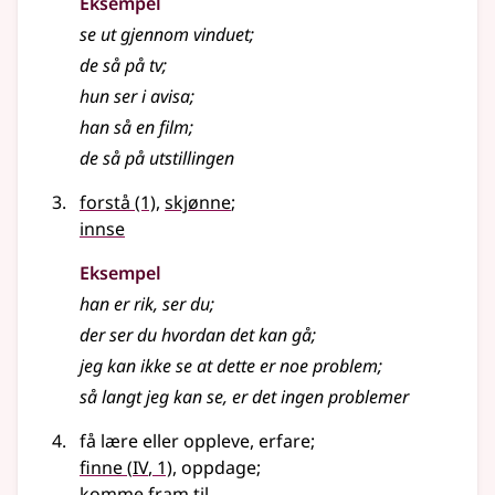
Eksempel
se ut gjennom vinduet
;
de så på tv
;
hun ser i avisa
;
han så en film
;
de så på utstillingen
forstå
(1)
,
skjønne
;
innse
Eksempel
han er rik, ser du
;
der ser du hvordan det kan gå
;
jeg kan ikke se at dette er noe problem
;
så langt jeg kan se, er det ingen problemer
få lære eller oppleve, erfare
;
4
finne
(
IV
, 1)
, oppdage
;
komme fram til