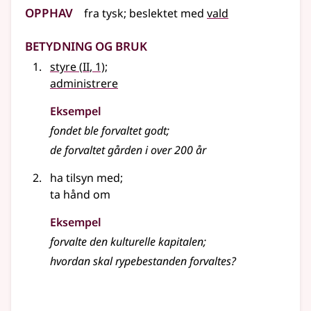
Opphav
fra
tysk
;
beslektet
med
vald
Betydning og bruk
2
styre
(
II
, 1)
;
administrere
Eksempel
fondet ble forvaltet godt
;
de forvaltet gården i over 200 år
ha tilsyn med
;
ta hånd om
Eksempel
forvalte den kulturelle kapitalen
;
hvordan skal rypebestanden forvaltes?