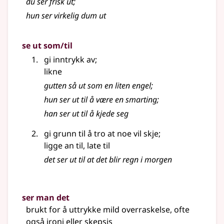
du ser frisk ut
;
hun ser virkelig dum ut
se ut som/til
gi inntrykk av
;
likne
gutten så ut som en liten engel
;
hun ser ut til å være en smarting
;
han ser ut til å kjede seg
gi grunn til å tro at noe vil skje
;
ligge an til, late til
det ser ut til at det blir regn i morgen
ser man det
brukt for å uttrykke mild overraskelse, ofte
også ironi eller skepsis