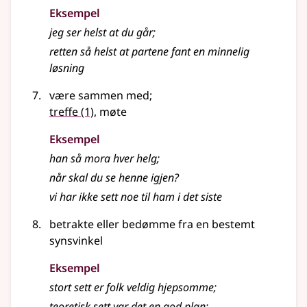
Eksempel
jeg ser helst at du går
;
retten så helst at partene fant en minnelig
løsning
være sammen med
;
treffe
(1)
, møte
Eksempel
han så mora hver helg
;
når skal du se henne igjen?
vi har ikke sett noe til ham i det siste
betrakte eller bedømme fra en bestemt
synsvinkel
Eksempel
stort sett er folk veldig hjepsomme
;
teoretisk sett var det en god plan
;