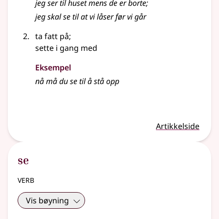
jeg ser til huset mens de er borte
;
jeg skal se til at vi låser før vi går
ta fatt på
;
sette i gang med
Eksempel
nå må du se til å stå opp
Artikkelside
se
verb
Vis bøyning