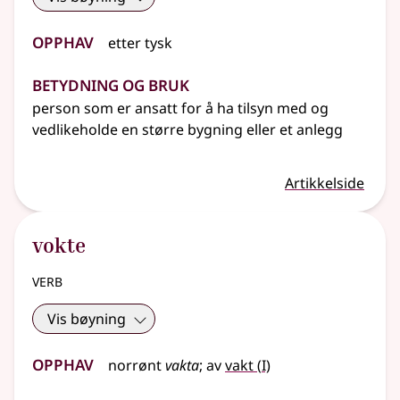
Opphav
etter
tysk
Betydning og bruk
person som er ansatt for å ha tilsyn med og
vedlikeholde en større bygning
eller
et anlegg
Artikkelside
vokte
verb
Vis bøyning
Opphav
1
norrønt
vakta
;
av
vakt
(
I)