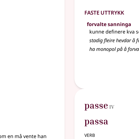
Faste uttrykk
forvalte sanninga
kunne definere kva s
stadig fleire hevdar å 
ha monopol på å forva
4
passe
IV
passa
verb
 som en må vente han