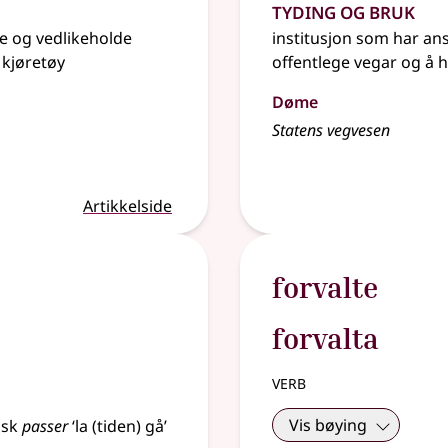
Tyding og bruk
ge og vedlikeholde
institusjon som har ans
 kjøretøy
offentlege vegar og å h
Døme
Statens vegvesen
Artikkelside
forvalte
forvalta
verb
Vis bøying
nsk
passer
‘la (tiden) gå’