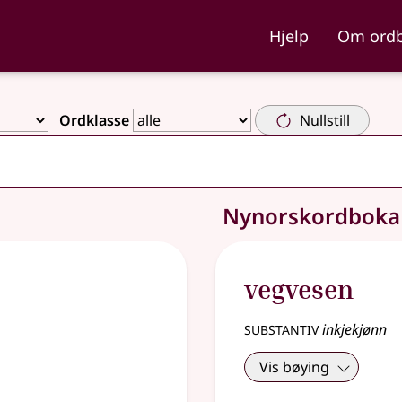
ka og Nynorskordboka
Hjelp
Om ord
Ordklasse
Nullstill
Nynorskordbok
vegvesen
substantiv
inkjekjønn
Vis bøying