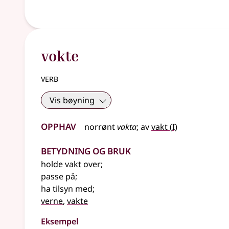
vokte
verb
Vis bøyning
Opphav
1
norrønt
vakta
;
av
vakt
(
I)
Betydning og bruk
holde vakt over
;
passe på
;
ha tilsyn med
;
verne
,
vakte
Eksempel