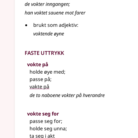
de
vokter
inngangen
;
han
voktet
sauene mot farer
brukt som adjektiv:
voktende øyne
Faste uttrykk
vokte på
holde øye med
;
passe på
;
vakte på
de to naboene vokter på hverandre
vokte seg for
passe seg for
;
holde seg unna
;
ta seg i akt