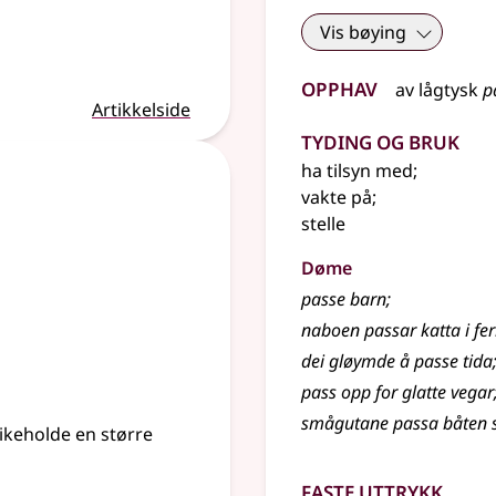
Vis bøying
Opphav
av
lågtysk
p
Artikkelside
Tyding og bruk
ha tilsyn med
;
vakte på
;
stelle
Døme
passe barn
;
naboen passar katta i fer
dei gløymde å passe tida
pass opp for glatte vegar
smågutane passa båten så
ikeholde en større
Faste uttrykk