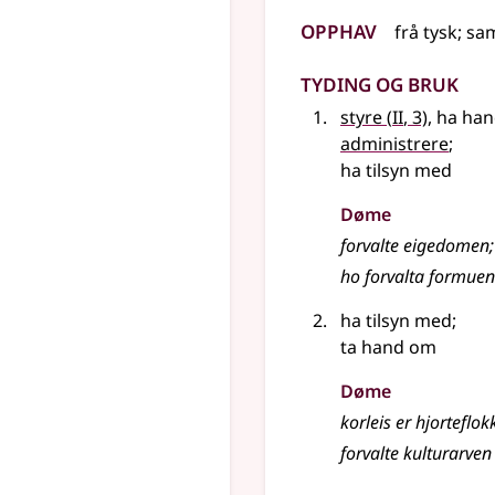
Opphav
frå
tysk
;
sa
Tyding og bruk
2
styre
(
II
, 3)
, ha ha
administrere
;
ha tilsyn med
Døme
forvalte eigedomen
;
ho forvalta formuen
ha tilsyn med
;
ta hand om
Døme
korleis er hjorteflok
forvalte kulturarve