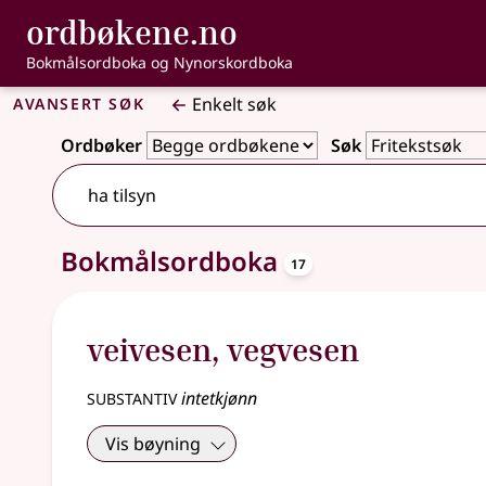
, Bokmålsordbo
ordbøkene.no
Gå til hovedinnhold
Tilgjengelighet
Bokmålsordboka og Nynorskordboka
Avansert søk
Enkelt søk
Ordbøker
Søk
33 treff
oppslagsord
Bokmålsordboka
17
veivesen
,
vegvesen
substantiv
intetkjønn
Vis bøyning