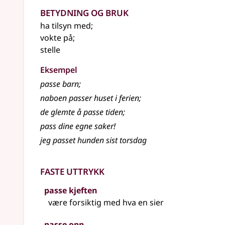
Betydning og bruk
ha tilsyn med
;
vokte på
;
stelle
Eksempel
passe
barn
;
naboen passer huset i ferien
;
de glemte å passe tiden
;
pass dine egne saker!
jeg passet hunden sist torsdag
Faste uttrykk
passe kjeften
være forsiktig med hva en sier
passe opp