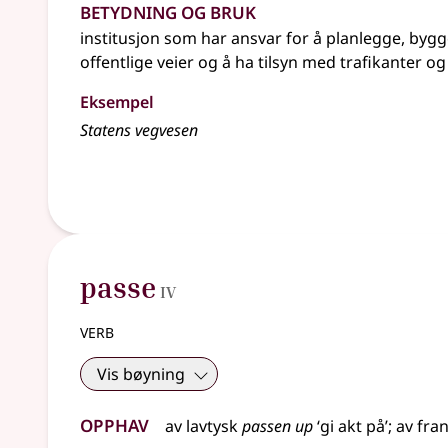
Betydning og bruk
institusjon som har ansvar for å planlegge, byg
offentlige veier og å ha tilsyn med trafikanter og
Eksempel
Statens vegvesen
4
passe
IV
verb
Vis bøyning
Opphav
av
lavtysk
passen up
‘gi akt på’
;
av
fra