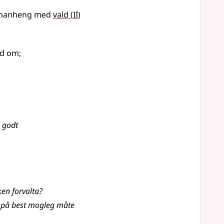
2
manheng
med
vald
(
II)
nd om
;
 godt
ken forvalta?
n på best mogleg måte