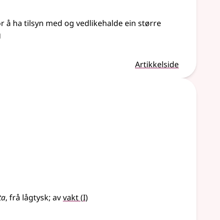
or å ha tilsyn med og vedlikehalde ein større
g
Artikkelside
1
ta
,
frå
lågtysk
;
av
vakt
(
I)