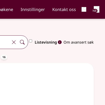
Net
bøkene
Innstillinger
Kontakt oss
NB
Listevisning
Om avansert søk
oppslagsord
a
16