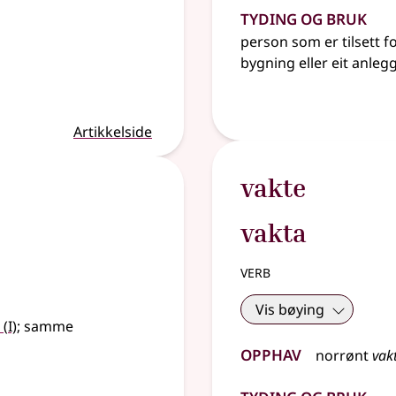
Tyding og bruk
person som er tilsett f
bygning
eller
eit anleg
Artikkelside
vakte
vakta
verb
Vis bøying
1
(
I)
;
samme
Opphav
norrønt
vak
Tyding og bruk