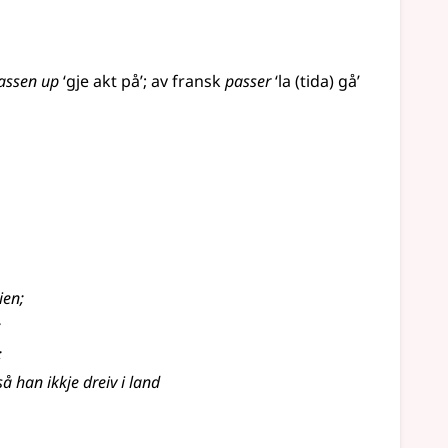
assen up
‘gje akt på’
;
av
fransk
passer
‘la (tida) gå’
ien
;
;
;
 han ikkje dreiv i land