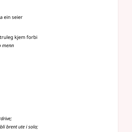
a ein seier
ruleg kjem forbi
to menn
rdrive
;
li brent ute i sola
;