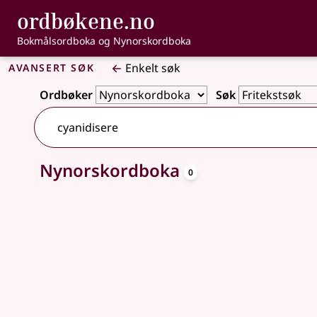
, Bokmålsordbo
ordbøkene.no
Gå til hovedinnhold
Tilgjengelighet
Bokmålsordboka og Nynorskordboka
Avansert søk
Enkelt søk
Ordbøker
Søk
oppslagsord
Nynorskordboka
Ingen treff
0