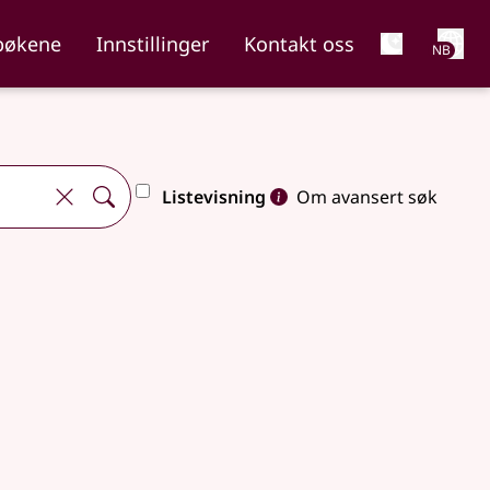
Net
bøkene
Innstillinger
Kontakt oss
NB
Listevisning
Om avansert søk