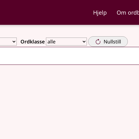
ka og Nynorskordboka
Hjelp
Om ord
Ordklasse
Nullstill