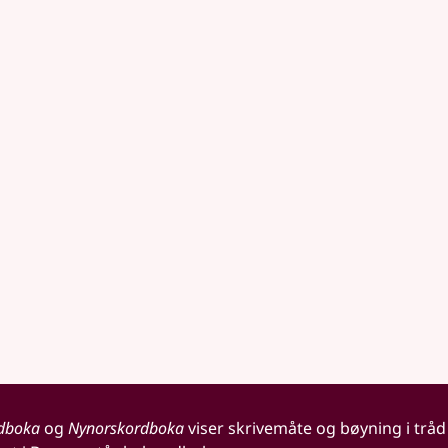
dboka
og
Nynorskordboka
viser skrivemåte og bøyning i tråd