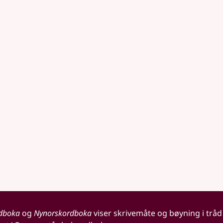
dboka
og
Nynorskordboka
viser skrivemåte og bøyning i tråd