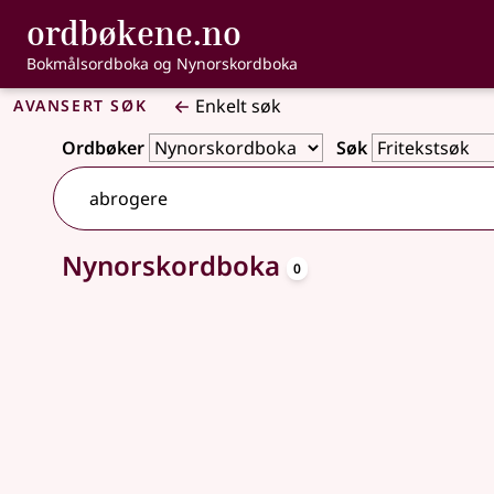
, Bokmålsordbo
ordbøkene.no
Gå til hovedinnhold
Tilgjengelighet
Bokmålsordboka og Nynorskordboka
Avansert søk
Enkelt søk
Ordbøker
Søk
oppslagsord
Nynorskordboka
Ingen treff
0