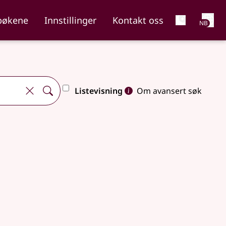
Net
bøkene
Innstillinger
Kontakt oss
NB
Listevisning
Om avansert søk