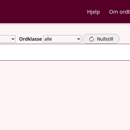
ka og Nynorskordboka
Hjelp
Om ord
Ordklasse
Nullstill