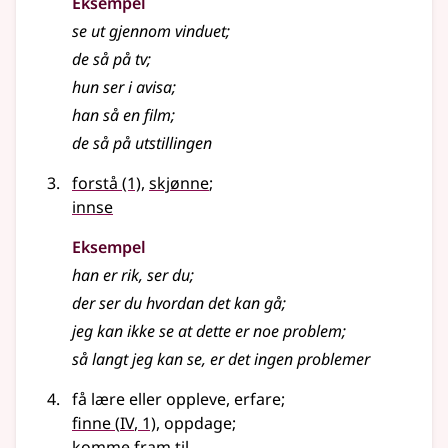
Eksempel
se ut gjennom vinduet
;
de så på tv
;
hun ser i avisa
;
han så en film
;
de så på utstillingen
forstå
(1)
,
skjønne
;
innse
Eksempel
han er rik, ser du
;
der ser du hvordan det kan gå
;
jeg kan ikke se at dette er noe problem
;
så langt jeg kan se, er det ingen problemer
få lære eller oppleve, erfare
;
4
finne
(
IV
, 1)
, oppdage
;
komme fram til