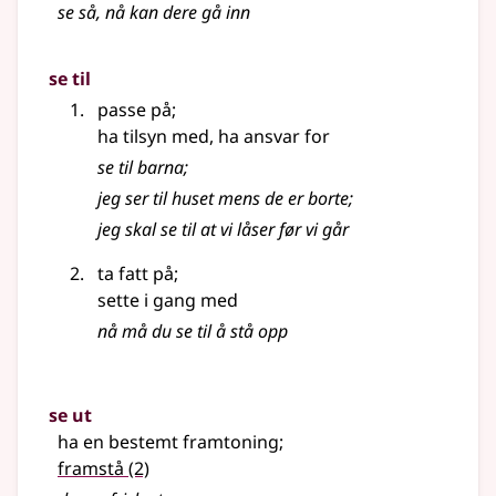
se så, nå kan dere gå inn
se til
passe på
;
ha tilsyn med, ha ansvar for
se til barna
;
jeg ser til huset mens de er borte
;
jeg skal se til at vi låser før vi går
ta fatt på
;
sette i gang med
nå må du se til å stå opp
se ut
ha en bestemt framtoning
;
framstå
(2)