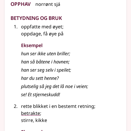
Opphav
norrønt
sjá
Betydning og bruk
oppfatte med øyet
;
oppdage, få øye på
Eksempel
hun ser ikke uten briller
;
han så båtene i havnen
;
han ser seg selv i speilet
;
har du sett henne?
plutselig så jeg det lå noe i veien
;
se! Et stjerneskudd!
rette blikket i en bestemt retning
;
betrakte
;
stirre, kikke