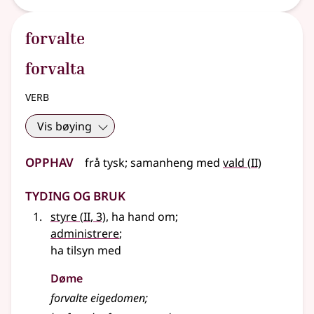
forvalte
forvalta
verb
Vis bøying
Opphav
2
frå
tysk
;
samanheng
med
vald
(
II)
Tyding og bruk
2
styre
(
II
, 3)
, ha hand om
;
administrere
;
ha tilsyn med
Døme
forvalte eigedomen
;