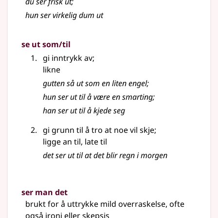
du ser frisk ut
;
hun ser virkelig dum ut
se ut som/til
gi inntrykk av
;
likne
gutten så ut som en liten engel
;
hun ser ut til å være en smarting
;
han ser ut til å kjede seg
gi grunn til å tro at noe vil skje
;
ligge an til, late til
det ser ut til at det blir regn i morgen
ser man det
brukt for å uttrykke mild overraskelse, ofte
også ironi eller skepsis