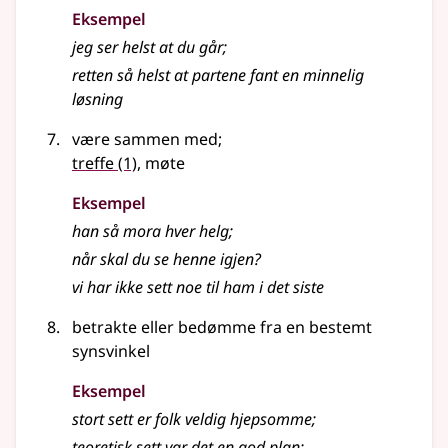
Eksempel
jeg ser helst at du går
;
retten så helst at partene fant en minnelig
løsning
være sammen med
;
treffe
(1)
, møte
Eksempel
han så mora hver helg
;
når skal du se henne igjen?
vi har ikke sett noe til ham i det siste
betrakte eller bedømme fra en bestemt
synsvinkel
Eksempel
stort sett er folk veldig hjepsomme
;
teoretisk sett var det en god plan
;