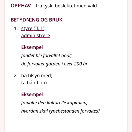
Opphav
fra
tysk
;
beslektet
med
vald
Betydning og bruk
2
styre
(
II
, 1)
;
administrere
Eksempel
fondet ble forvaltet godt
;
de forvaltet gården i over 200 år
ha tilsyn med
;
ta hånd om
Eksempel
forvalte den kulturelle kapitalen
;
hvordan skal rypebestanden forvaltes?