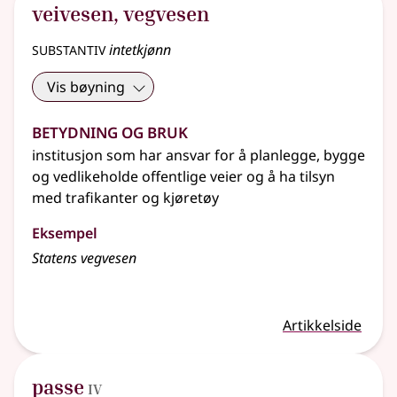
veivesen
,
vegvesen
substantiv
intetkjønn
Vis bøyning
Betydning og bruk
institusjon som har ansvar for å planlegge, bygge
og vedlikeholde offentlige veier og å ha tilsyn
med trafikanter og kjøretøy
Eksempel
Statens vegvesen
Artikkelside
4
passe
IV