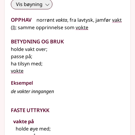
Vis bøyning
Opphav
norrønt
vakta
,
fra
lavtysk
,
jamfør
vakt
1
(
I)
;
samme opprinnelse som
vokte
Betydning og bruk
holde vakt over
;
passe på
;
ha tilsyn med
;
vokte
Eksempel
de vakter inngangen
Faste uttrykk
vakte på
holde øye med
;