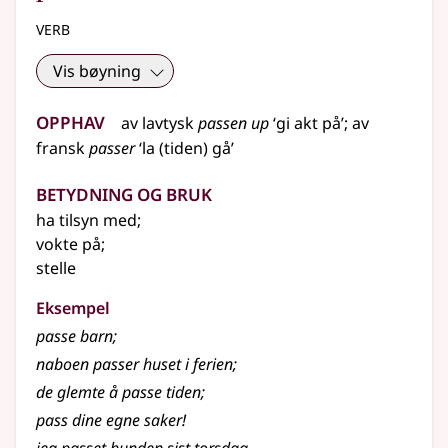
verb
Vis bøyning
Opphav
av
lavtysk
passen up
‘gi akt på’
;
av
fransk
passer
‘la (tiden) gå’
Betydning og bruk
ha tilsyn med
;
vokte på
;
stelle
Eksempel
passe
barn
;
naboen passer huset i ferien
;
de glemte å passe tiden
;
pass dine egne saker!