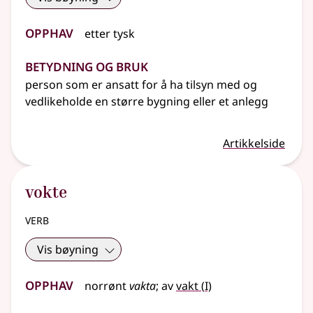
Opphav
etter
tysk
Betydning og bruk
person som er ansatt for å ha tilsyn med og
vedlikeholde en større bygning
eller
et anlegg
Artikkelside
vokte
verb
Vis bøyning
Opphav
1
norrønt
vakta
;
av
vakt
(
I)