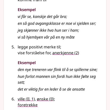
Eksempel
vi får se, kanskje det går bra
;
en så god avgangsklasse er noe vi sjelden ser
;
jeg skjønner ikke hva hun ser i ham
;
vi så hjembyen vår på en ny måte
legge positivt merke til
;
vise forståelse for,
anerkjenne
(2)
Eksempel
den nye treneren var flink til å se spillerne sine
;
hun forlot mannen sin fordi hun ikke følte seg
sett
;
det er viktig for en leder å se de ansatte
2
2
ville
(
II
, 1)
,
ønske
(
II)
;
foretrekke