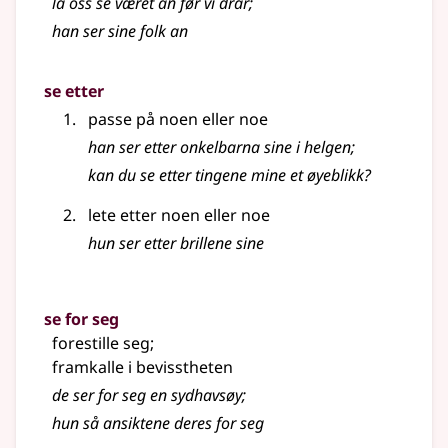
la oss se været an før vi drar
;
han ser sine folk an
se etter
passe på noen eller noe
han ser etter onkelbarna sine i helgen
;
kan du se etter tingene mine et øyeblikk?
lete etter noen eller noe
hun ser etter brillene sine
se for seg
forestille seg
;
framkalle i bevisstheten
de ser for seg en sydhavsøy
;
hun så ansiktene deres for seg