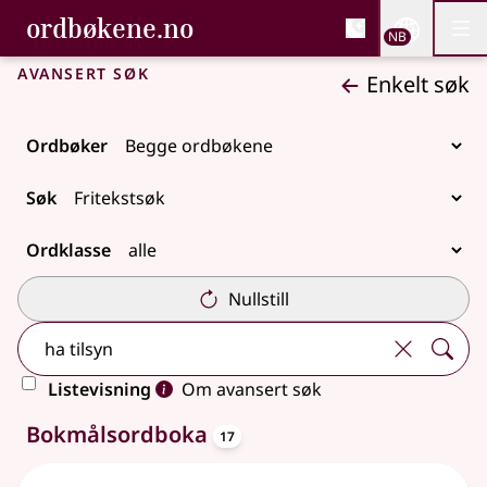
, Bokmålsordboka og N
ordbøkene.no
Nettsi
NB
Men
Gå til hovedinnhold
Tilgjengelighet
Bokmålsordboka og Nynorskordboka
Avansert søk
Enkelt søk
Ordbøker
Søk
Ordklasse
Nullstill
Listevisning
Om avansert søk
oppslagsord
33 treff
Bokmålsordboka
17