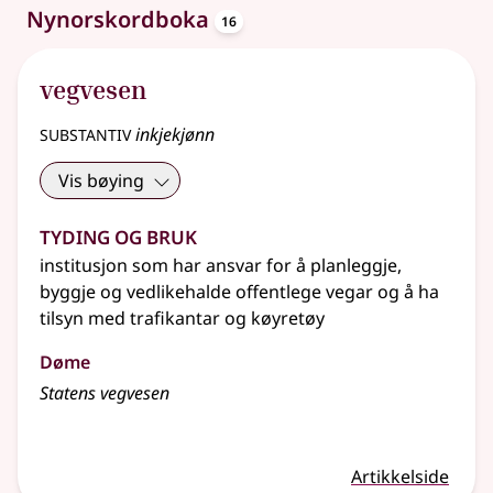
oppslagsord
Nynorskordboka
16
vegvesen
substantiv
inkjekjønn
Vis bøying
Tyding og bruk
institusjon som har ansvar for å planleggje,
byggje og vedlikehalde offentlege vegar og å ha
tilsyn med trafikantar og køyretøy
Døme
Statens vegvesen
Artikkelside