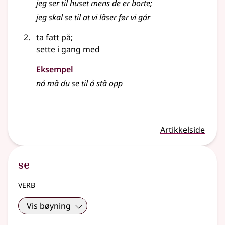
jeg ser til huset mens de er borte
;
jeg skal se til at vi låser før vi går
ta fatt på
;
sette i gang med
Eksempel
nå må du se til å stå opp
Artikkelside
se
verb
Vis bøyning