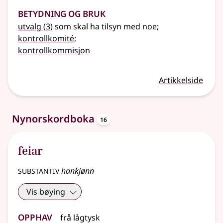
Betydning og bruk
utvalg
(3)
som skal ha tilsyn med noe
;
kontrollkomité
;
kontrollkommisjon
Artikkelside
oppslagsord
Nynorskordboka
16
feiar
substantiv
hankjønn
Vis bøying
Opphav
frå
lågtysk