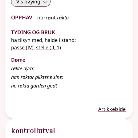
Vis bøying
Opphav
norrønt
rǿkta
Tyding og bruk
ha tilsyn med, halde i stand
;
4
2
passe
(
IV)
,
stelle
(
II
, 1)
Døme
røkte dyra
;
han røktar pliktene sine
;
ho røkta garden godt
Artikkelside
kontrollutval