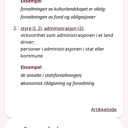
Eksempel
forvaltningen av kulturlandskapet er viktig
;
forvaltningen av fond og obligasjoner
1
styre
(
I
, 2)
,
administrasjon
(2)
;
virksomhet som administrasjonen i et land
driver
;
personer i administrasjonen i stat
eller
kommune
Eksempel
de ansatte i statsforvaltningen
;
økonomisk rådgivning og forvaltning
Artikkelside