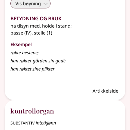
Vis bøyning
Betydning og bruk
ha tilsyn med, holde i stand
;
4
passe
(
IV)
,
stelle
(1)
Eksempel
røkte
hestene
;
hun
røkter
gården sin godt
;
han
røktet
sine plikter
Artikkelside
kontrollorgan
substantiv
intetkjønn