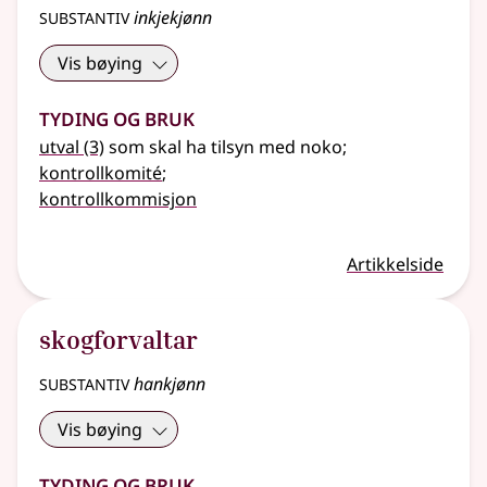
substantiv
inkjekjønn
Vis bøying
Tyding og bruk
utval
(3)
som skal ha tilsyn med noko
;
kontrollkomité
;
kontrollkommisjon
Artikkelside
skogforvaltar
substantiv
hankjønn
Vis bøying
Tyding og bruk