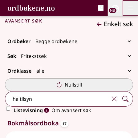
, Bokmålsordboka og N
ordbøkene.no
Nettsi
NB
Men
Gå til hovedinnhold
Tilgjengelighet
Bokmålsordboka og Nynorskordboka
Avansert søk
Enkelt søk
Ordbøker
Søk
Ordklasse
Nullstill
Listevisning
Om avansert søk
oppslagsord
33 treff
Bokmålsordboka
17