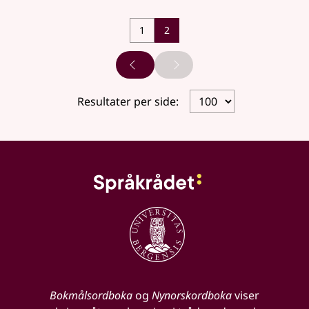
1
2
Forrige side
Neste side
Resultater per side:
Bokmålsordboka
og
Nynorskordboka
viser