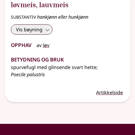
løvmeis
,
lauvmeis
substantiv
hankjønn eller hunkjønn
Vis bøyning
Opphav
av
løv
Betydning og bruk
spurvefugl med glinsende svart hette
;
Poecile palustris
Artikkelside