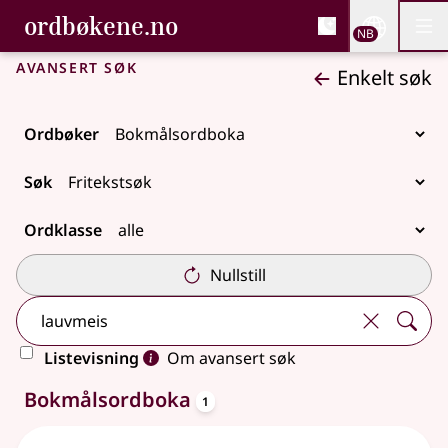
, Bokmålsordboka og N
ordbøkene.no
Nettsi
NB
Men
Gå til hovedinnhold
Tilgjengelighet
Bokmålsordboka og Nynorskordboka
Avansert søk
Enkelt søk
Ordbøker
Søk
Ordklasse
Nullstill
Listevisning
Om avansert søk
oppslagsord
Ett treff
Bokmålsordboka
1