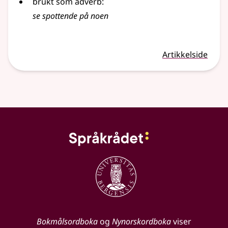
brukt som
adverb
:
se
spottende
på noen
Artikkelside
Bokmålsordboka
og
Nynorskordboka
viser