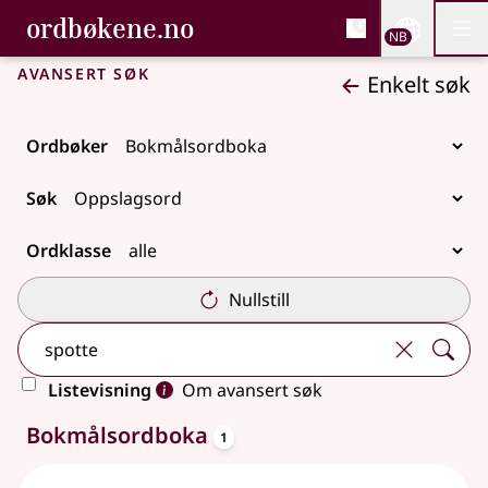
, Bokmålsordboka og N
ordbøkene.no
Nettsi
NB
Men
Gå til hovedinnhold
Tilgjengelighet
Bokmålsordboka og Nynorskordboka
Avansert søk
Enkelt søk
Ordbøker
Søk
Ordklasse
Nullstill
Listevisning
Om avansert søk
oppslagsord
Ett treff
Bokmålsordboka
1