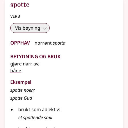
spotte
verb
Vis bøyning
Opphav
norrønt
spotta
Betydning og bruk
gjøre narr av
;
håne
Eksempel
spotte
noen
;
spotte
Gud
brukt som
adjektiv
:
et
spottende
smil