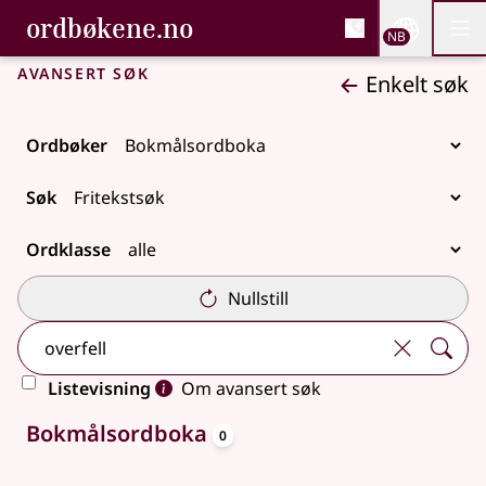
, Bokmålsordboka og N
ordbøkene.no
Nettsi
NB
Men
Gå til hovedinnhold
Tilgjengelighet
Bokmålsordboka og Nynorskordboka
Avansert søk
Enkelt søk
Ordbøker
Søk
Ordklasse
Nullstill
Listevisning
Om avansert søk
oppslagsord
Ingen treff
Bokmålsordboka
0