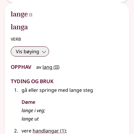
2
lange
II
langa
verb
Vis bøying
Opphav
2
av
lang
(
II)
Tyding og bruk
gå
eller
springe med lange steg
Døme
lange i veg
;
lange ut
vere
handlangar
(1)
;