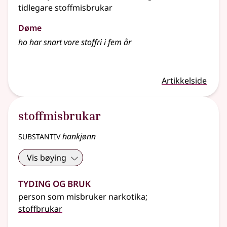
tidlegare stoffmisbrukar
Døme
ho har snart vore stoffri i fem år
Artikkelside
stoffmisbrukar
substantiv
hankjønn
Vis bøying
Tyding og bruk
person som misbruker narkotika
;
stoffbrukar