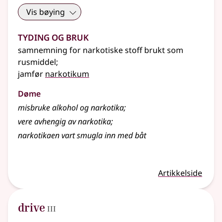
Vis bøying
Tyding og bruk
samnemning for narkotiske stoff brukt som
rusmiddel
;
jamfør
narkotikum
Døme
misbruke alkohol og narkotika
;
vere avhengig av narkotika
;
narkotikaen vart smugla inn med båt
Artikkelside
3
drive
III