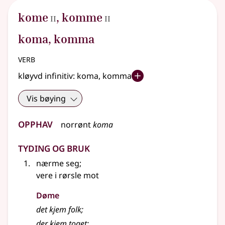
2
2
kome
,
komme
II
II
koma, komma
verb
kløyvd infinitiv:
koma, komma
Vis bøying
Opphav
norrønt
koma
Tyding og bruk
nærme seg
;
vere i rørsle mot
Døme
det kjem folk
;
der kjem toget
;