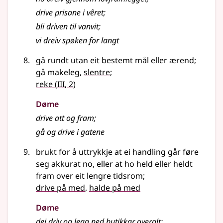
drive prisane i vêret
;
bli driven til vanvit
;
vi dreiv spøken for langt
gå rundt utan eit bestemt mål eller ærend
;
gå makeleg,
slentre
;
3
reke
(
III
, 2)
Døme
drive att og fram
;
gå og drive i gatene
brukt for å uttrykkje at ei handling går føre
seg akkurat no, eller at ho held eller heldt
fram over eit lengre tidsrom
;
drive på med
,
halde på med
Døme
dei driv og legg ned butikkar overalt
;