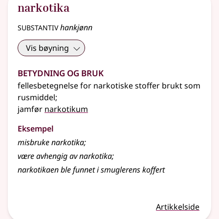
narkotika
substantiv
hankjønn
Vis bøyning
Betydning og bruk
fellesbetegnelse for narkotiske stoffer brukt som
rusmiddel
;
jamfør
narkotikum
Eksempel
misbruke narkotika
;
være avhengig av narkotika
;
narkotikaen ble funnet i smuglerens koffert
Artikkelside