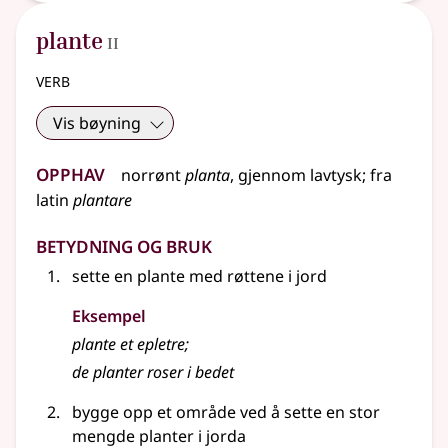
2
plante
II
verb
Vis bøyning
Opphav
norrønt
planta
,
gjennom
lavtysk
;
fra
latin
plantare
Betydning og bruk
sette en plante med røttene i jord
Eksempel
plante et epletre
;
de planter roser i bedet
bygge opp et område ved å sette en stor
mengde planter i jorda