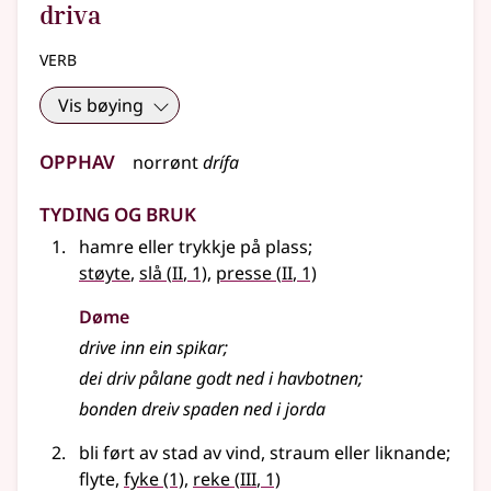
driva
verb
Vis bøying
Opphav
norrønt
drífa
Tyding og bruk
hamre eller trykkje på plass
;
2
2
støyte
,
slå
(
II
, 1)
,
presse
(
II
, 1)
Døme
drive inn ein spikar
;
dei driv pålane godt ned i havbotnen
;
bonden dreiv spaden ned i jorda
bli ført av stad av vind, straum eller liknande
;
3
flyte,
fyke
(1)
,
reke
(
III
, 1)