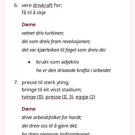
vere
drivkraft
for
;
få til å skje
Døme
vatnet driv turbinen
;
dei som dreiv fram revolusjonen
;
det var kjærleiken til faget som dreiv dei
brukt som adjektiv
ho er den drivande krafta i arbeidet
presse til sterk yting
;
bringe til eit visst stadium
;
2
2
tvinge
(
II)
,
presse
(
II
, 3)
,
eggje
(2)
Døme
drive arbeidsfolket for hardt
;
dei dreiv oss til å gjere det
;
ho dreiv gjennom lovframlegget
;