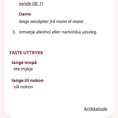
3
sende
(
III
, 1)
Døme
lange vassbytter frå mann til mann
omsetje alkohol
eller
narkotika ulovleg
Faste uttrykk
lange innpå
ete mykje
lange til nokon
slå nokon
Artikkelside