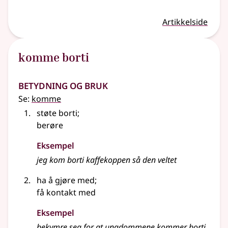
Artikkelside
komme borti
Betydning og bruk
Se:
komme
støte borti
;
berøre
Eksempel
jeg kom borti kaffekoppen så den veltet
ha å gjøre med
;
få kontakt med
Eksempel
bekymre seg for at ungdommene kommer borti