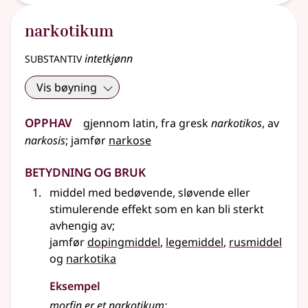
narkotikum
substantiv
intetkjønn
Vis bøyning
Opphav
gjennom latin, fra gresk
narkotikos
, av
narkosis
;
jamfør
narkose
Betydning og bruk
middel med bedøvende, sløvende eller
stimulerende effekt som en kan bli sterkt
avhengig av
;
jamfør
dopingmiddel
,
legemiddel
,
rusmiddel
og
narkotika
Eksempel
morfin er et
narkotikum
;