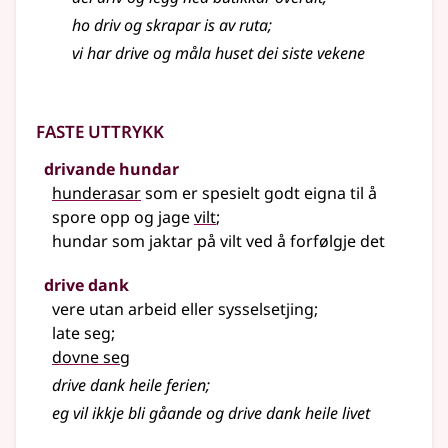
ho driv og skrapar is av ruta
;
vi har drive og måla huset dei siste vekene
Faste uttrykk
drivande hundar
hunderasar
som er spesielt godt eigna til å
spore opp og jage
vilt
;
hundar som jaktar på vilt ved å forfølgje det
drive dank
vere utan arbeid eller sysselsetjing
;
late seg
;
dovne seg
drive dank heile ferien
;
eg vil ikkje bli gåande og drive dank heile livet