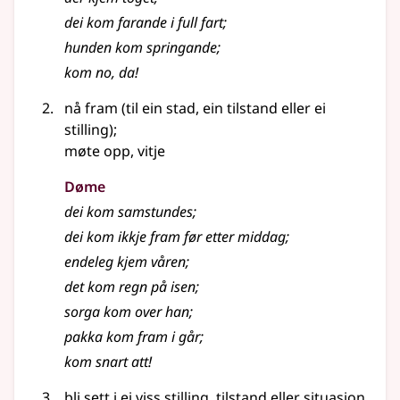
dei kom farande i full fart
;
hunden kom springande
;
kom no, da!
nå fram (til ein stad, ein tilstand eller ei
stilling)
;
møte opp, vitje
Døme
dei kom samstundes
;
dei kom ikkje fram før etter middag
;
endeleg kjem våren
;
det kom regn på isen
;
sorga kom over han
;
pakka kom fram i går
;
kom snart att!
bli sett i ei viss stilling, tilstand eller situasjon