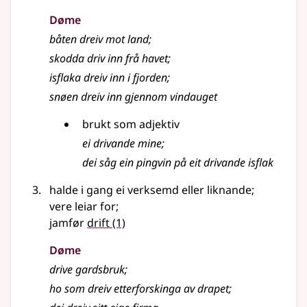
Døme
båten dreiv mot land
;
skodda driv inn frå havet
;
isflaka dreiv inn i fjorden
;
snøen dreiv inn gjennom vindauget
brukt som adjektiv
ei drivande mine
;
dei såg ein pingvin på eit drivande isflak
halde i gang ei verksemd eller liknande
;
vere leiar for
;
jamfør
drift
(1)
Døme
drive gardsbruk
;
ho som dreiv etterforskinga av drapet
;