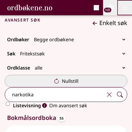
, Bokmålsordboka og N
ordbøkene.no
Nettsi
NB
Men
Gå til hovedinnhold
Tilgjengelighet
Bokmålsordboka og Nynorskordboka
Avansert søk
Enkelt søk
Ordbøker
Søk
Ordklasse
Nullstill
Listevisning
Om avansert søk
oppslagsord
106 treff
Bokmålsordboka
55