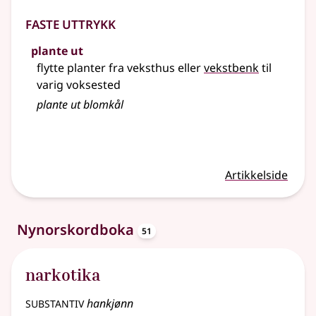
Faste uttrykk
plante ut
flytte planter fra veksthus eller
vekstbenk
til
varig voksested
plante
ut blomkål
Artikkelside
oppslagsord
Nynorskordboka
51
narkotika
substantiv
hankjønn