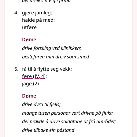
dei dreiv sitt eige firma
gjere jamleg
;
halde på med
;
utføre
Døme
drive forsking ved klinikken
;
bestefaren min dreiv som smed
få til å flytte seg vekk
;
4
føre
(
IV
, 4)
;
jage
(2)
Døme
drive dyra til fjells
;
mange tusen personar vart drivne på flukt
;
dei prøvde å drive soldatane ut frå området
;
drive tilbake ein påstand