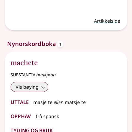
Artikkelside
oppslagsord
Nynorskordboka
1
machete
substantiv
hankjønn
Vis bøying
Uttale
masjeˋte
eller
matsjeˋte
Opphav
frå
spansk
Tyding og bruk