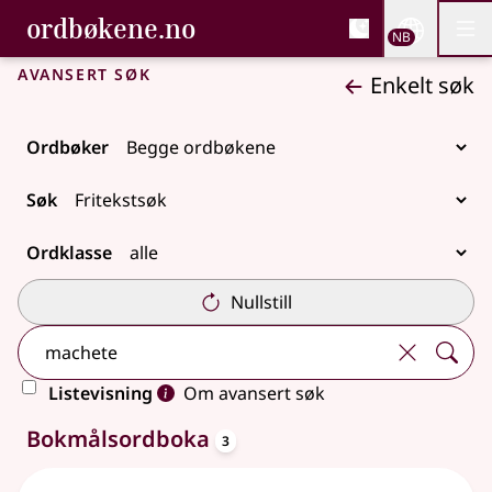
, Bokmålsordboka og N
ordbøkene.no
Nettsi
NB
Men
Gå til hovedinnhold
Tilgjengelighet
Bokmålsordboka og Nynorskordboka
Avansert søk
Enkelt søk
Ordbøker
Søk
Ordklasse
Nullstill
Listevisning
Om avansert søk
oppslagsord
4 treff
Bokmålsordboka
3