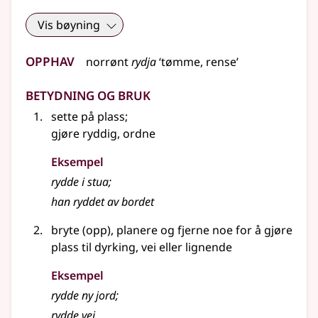
Vis bøyning
Opphav
norrønt
rydja
‘tømme, rense’
Betydning og bruk
sette på plass
;
gjøre ryddig, ordne
Eksempel
rydde
i stua
;
han ryddet av bordet
bryte (opp), planere og fjerne noe for å gjøre
plass til dyrking, vei
eller lignende
Eksempel
rydde
ny jord
;
rydde vei