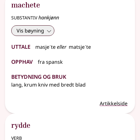
machete
substantiv
hankjønn
Vis bøyning
Uttale
masjeˋte
eller
matsjeˋte
Opphav
fra
spansk
Betydning og bruk
lang, krum kniv med bredt blad
Artikkelside
rydde
verb