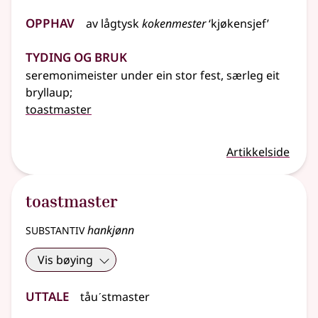
Opphav
av
lågtysk
kokenmester
‘kjøkensjef’
Tyding og bruk
seremonimeister under ein stor fest, særleg eit
bryllaup
;
toastmaster
Artikkelside
toastmaster
substantiv
hankjønn
Vis bøying
Uttale
tåuˊstmaster