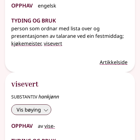
Opphav
engelsk
Tyding og bruk
person som ordnar med lista over og
presentasjonen av talarane ved ein festmiddag
;
kjøkemeister
,
visevert
Artikkelside
visevert
substantiv
hankjønn
Vis bøying
Opphav
av
vise-
Tyding og bruk