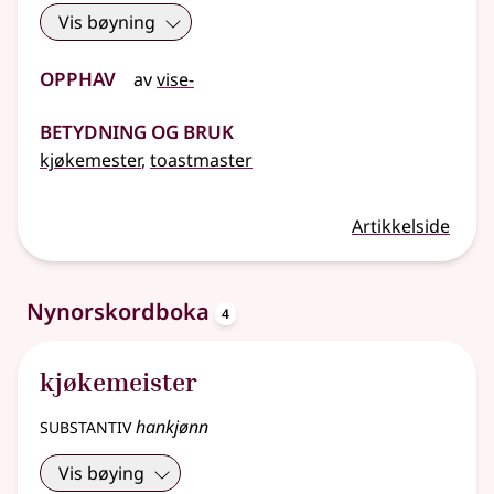
Vis bøyning
Opphav
av
vise-
Betydning og bruk
kjøkemester
,
toastmaster
Artikkelside
oppslagsord
Nynorskordboka
4
kjøkemeister
substantiv
hankjønn
Vis bøying