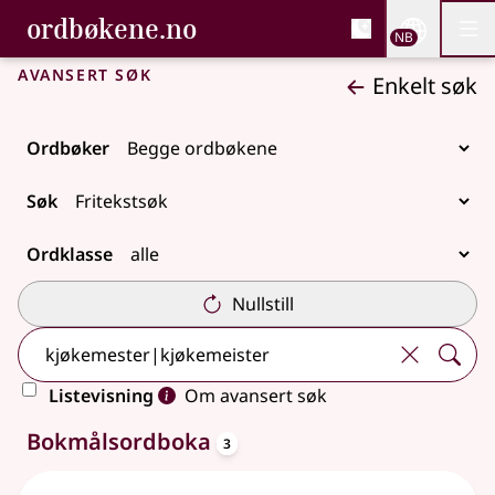
, Bokmålsordboka og N
ordbøkene.no
Nettsi
NB
Men
Gå til hovedinnhold
Tilgjengelighet
Bokmålsordboka og Nynorskordboka
Avansert søk
Enkelt søk
Ordbøker
Søk
Ordklasse
Nullstill
Listevisning
Om avansert søk
oppslagsord
7 treff
Bokmålsordboka
3