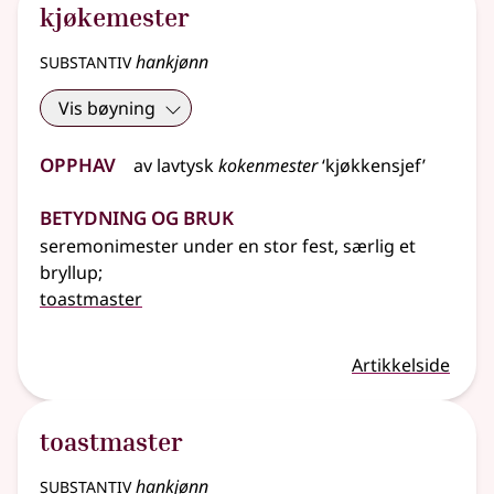
kjøkemester
substantiv
hankjønn
Vis bøyning
Opphav
av
lavtysk
kokenmester
‘kjøkkensjef’
Betydning og bruk
seremonimester under en stor fest, særlig et
bryllup
;
toastmaster
Artikkelside
toastmaster
substantiv
hankjønn