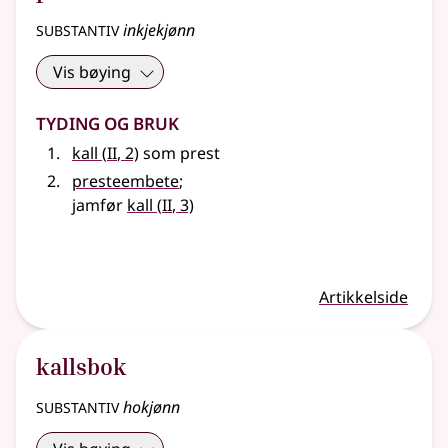
substantiv
inkjekjønn
Vis bøying
Tyding og bruk
2
kall
(
II
, 2)
som prest
presteembete
;
2
jamfør
kall
(
II
, 3)
Artikkelside
kallsbok
substantiv
hokjønn