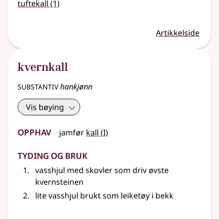
tuftekall
(1)
Artikkelside
kvernkall
substantiv
hankjønn
Vis bøying
Opphav
1
jamfør
kall
(
I)
Tyding og bruk
vasshjul med skovler som driv øvste
kvernsteinen
lite vasshjul brukt som leiketøy i bekk