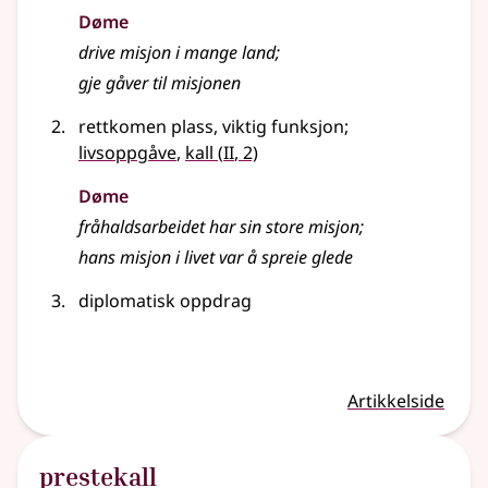
Døme
drive misjon i mange land
;
gje gåver til misjonen
rettkomen plass, viktig funksjon
;
2
livsoppgåve
,
kall
(
II
, 2)
Døme
fråhaldsarbeidet har sin store misjon
;
hans misjon i livet var å spreie glede
diplomatisk oppdrag
Artikkelside
prestekall