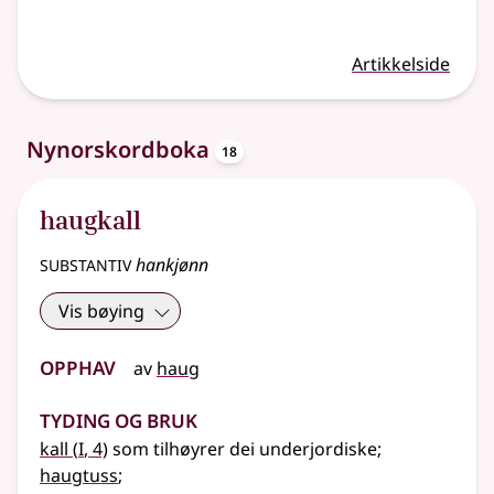
Artikkelside
oppslagsord
Nynorskordboka
18
haugkall
substantiv
hankjønn
Vis bøying
Opphav
av
haug
Tyding og bruk
1
kall
(
I
, 4)
som tilhøyrer dei underjordiske
;
haugtuss
;