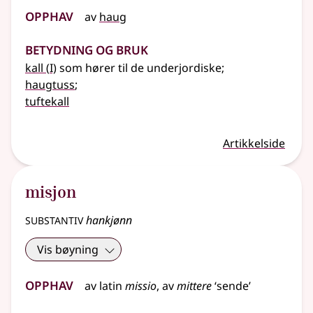
Opphav
av
haug
Betydning og bruk
1
kall
(
I)
som hører til de underjordiske
;
haugtuss
;
tuftekall
Artikkelside
misjon
substantiv
hankjønn
Vis bøyning
Opphav
av
latin
missio
, av
mittere
‘sende’