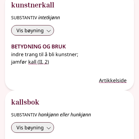
kunstnerkall
substantiv
intetkjønn
Vis bøyning
Betydning og bruk
indre trang til å bli kunstner
;
2
jamfør
kall
(
II
, 2)
Artikkelside
kallsbok
substantiv
hankjønn eller hunkjønn
Vis bøyning