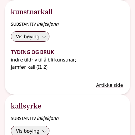
kunstnarkall
substantiv
inkjekjønn
Vis bøying
Tyding og bruk
indre tildriv til å bli kunstnar
;
2
jamfør
kall
(
II
, 2)
Artikkelside
kallsyrke
substantiv
inkjekjønn
Vis bøying