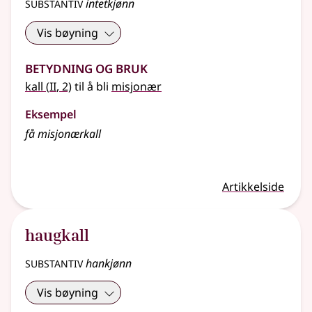
substantiv
intetkjønn
Vis bøyning
Betydning og bruk
2
kall
(
II
, 2)
til å bli
misjonær
Eksempel
få
misjonærkall
Artikkelside
haugkall
substantiv
hankjønn
Vis bøyning