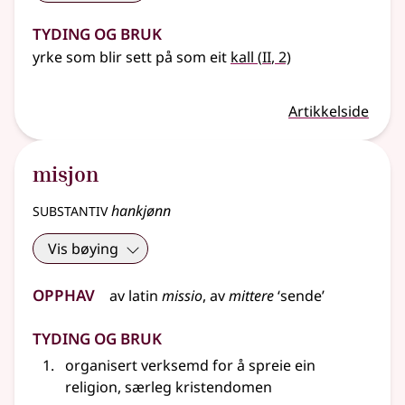
Tyding og bruk
2
yrke som blir sett på som eit
kall
(
II
, 2)
Artikkelside
misjon
substantiv
hankjønn
Vis bøying
Opphav
av
latin
missio
, av
mittere
‘sende’
Tyding og bruk
organisert verksemd for å spreie ein
religion, særleg kristendomen