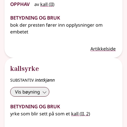
Opphav
2
av
kall
(
II)
Betydning og bruk
bok der presten fører inn opplysninger om
embetet
Artikkelside
kallsyrke
substantiv
intetkjønn
Vis bøyning
Betydning og bruk
2
yrke som blir sett på som et
kall
(
II
, 2)