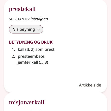
prestekall
substantiv
intetkjønn
Vis bøyning
Betydning og bruk
2
kall
(
II
, 2)
som prest
presteembete
;
2
jamfør
kall
(
II
, 3)
Artikkelside
misjonærkall