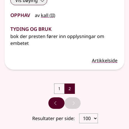
Vis bøying
Opphav
2
av
kall
(
II)
Tyding og bruk
bok der presten fører inn opplysningar om
embetet
Artikkelside
1
2
Forrige side
Neste side
Resultater per side: