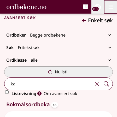
, Bokmålsordboka og N
ordbøkene.no
Nettsi
NB
Men
Gå til hovedinnhold
Tilgjengelighet
Bokmålsordboka og Nynorskordboka
Avansert søk
Enkelt søk
Ordbøker
Søk
Ordklasse
Nullstill
Listevisning
Om avansert søk
oppslagsord
36 treff
Bokmålsordboka
18