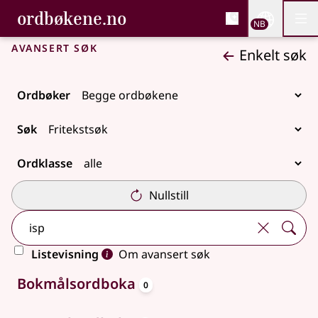
, Bokmålsordboka og N
ordbøkene.no
Nettsi
NB
Men
Gå til hovedinnhold
Tilgjengelighet
Bokmålsordboka og Nynorskordboka
Avansert søk
Enkelt søk
Ordbøker
Søk
Ordklasse
Nullstill
Listevisning
Om avansert søk
oppslagsord
Ingen treff
Bokmålsordboka
0