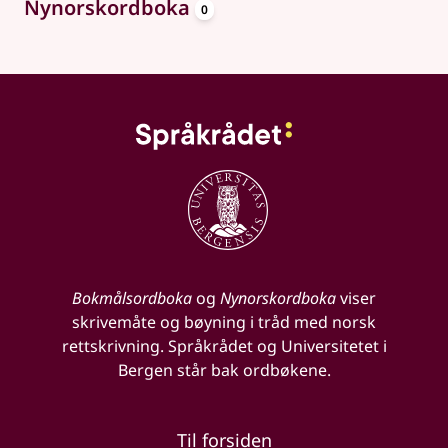
oppslagsord
Nynorskordboka
0
Bokmålsordboka
og
Nynorskordboka
viser
skrivemåte og bøyning i tråd med norsk
rettskrivning. Språkrådet og Universitetet i
Bergen står bak ordbøkene.
Til forsiden