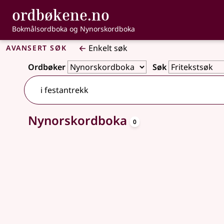
, Bokmålsordbo
ordbøkene.no
Gå til hovedinnhold
Tilgjengelighet
Bokmålsordboka og Nynorskordboka
Avansert søk
Enkelt søk
Ordbøker
Søk
oppslagsord
Nynorskordboka
Ingen treff
0