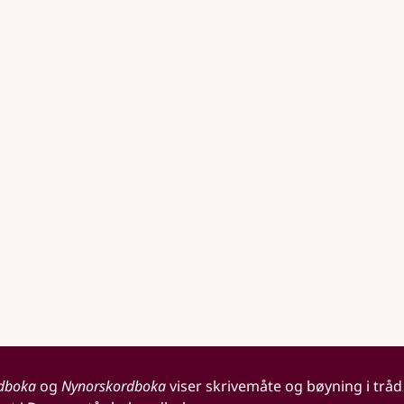
dboka
og
Nynorskordboka
viser skrivemåte og bøyning i tråd