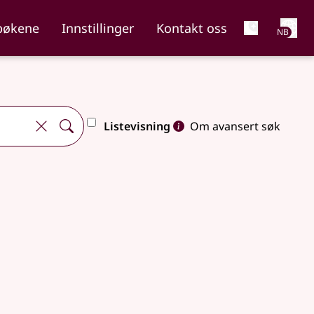
Net
bøkene
Innstillinger
Kontakt oss
NB
Listevisning
Om avansert søk