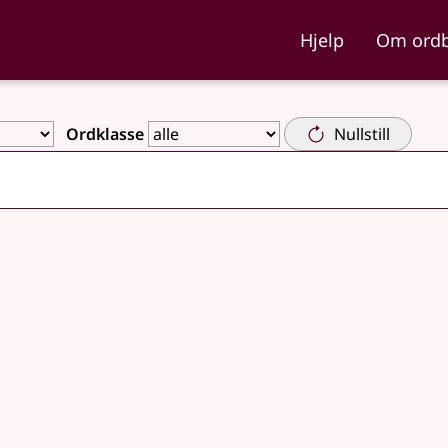
ka og Nynorskordboka
Hjelp
Om ord
Ordklasse
Nullstill