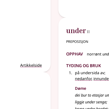
2
under
II
preposisjon
Opphav
norrønt
und
Tyding og bruk
Artikkelside
på undersida av
;
nedanfor
,
innunde
Døme
dei bur to etasjar 
liggje under senga
;
krype under bordet
;