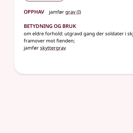
Opphav
1
jamfør
grav
(
I)
Betydning og bruk
om eldre forhold: utgravd gang der soldater i skj
framover mot fienden
;
jamfør
skyttergrav