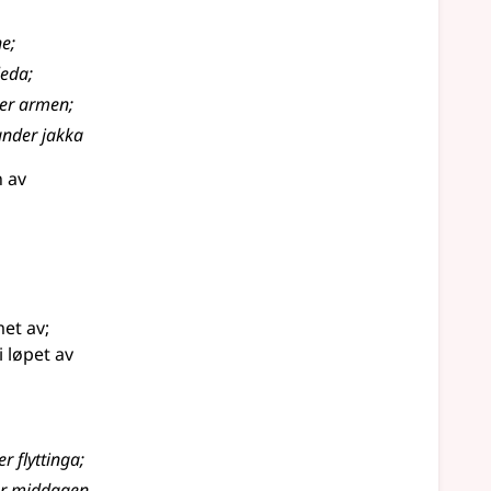
ne
;
leda
;
der armen
;
under jakka
n av
et av
;
 løpet av
r flyttinga
;
er middagen