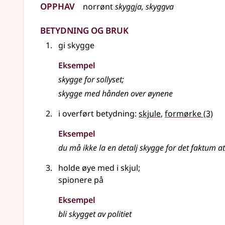
Opphav
norrønt
skyggja, skyggva
Betydning og bruk
gi skygge
Eksempel
skygge for sollyset
;
skygge
med hånden over øynene
i overført betydning:
skjule
,
formørke
(3)
Eksempel
du må ikke la en detalj
skygge
for det faktum at r
holde øye med i skjul
;
spionere på
Eksempel
bli
skygget
av politiet