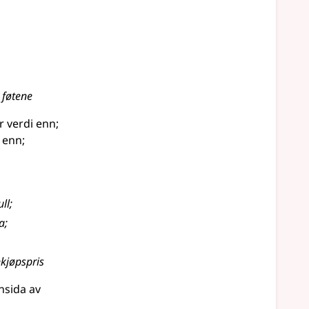
 føtene
r verdi enn
;
e enn
;
ll
;
a
;
nkjøpspris
nnsida av