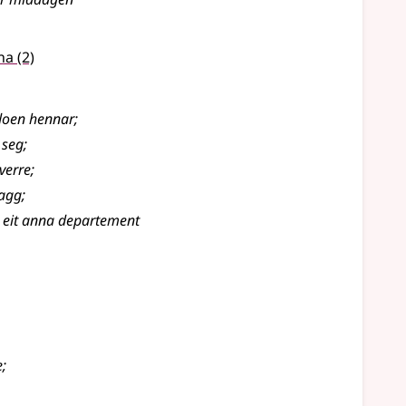
na
(2)
oen hennar
;
 seg
;
verre
;
lagg
;
r eit anna departement
e
;