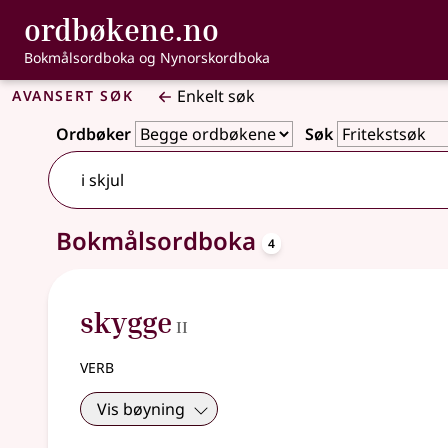
, Bokmålsordbo
ordbøkene.no
Gå til hovedinnhold
Tilgjengelighet
Bokmålsordboka og Nynorskordboka
Avansert søk
Enkelt søk
Ordbøker
Søk
15 treff
oppslagsord
Bokmålsordboka
4
2
skygge
II
verb
Vis bøyning