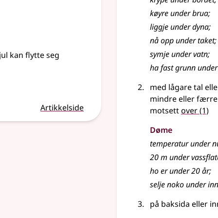
køyre under brua
;
liggje under dyna
;
nå opp under taket
;
symje under vatn
;
ul kan flytte seg
ha fast grunn under
med lågare tal elle
mindre eller færr
Artikkelside
motsett
over
(1)
Døme
temperatur under nu
20 m under vassflat
ho er under 20 år
;
selje noko under in
på baksida eller i