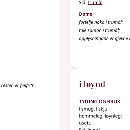
Sjå:
trumål
Døme
fortelje noko i trumål
;
tale saman i trumål
;
opplysningane er gjevne 
i løynd
esten er feilfritt
Tyding og bruk
i smug, i skjul
;
hemmeleg, løynleg
;
usett
;
Sjå:
løynd