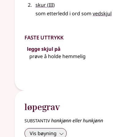
3
skur
(
III)
som etterledd i ord som
vedskjul
Faste uttrykk
legge skjul på
prøve å holde hemmelig
løpegrav
substantiv
hankjønn eller hunkjønn
Vis bøyning