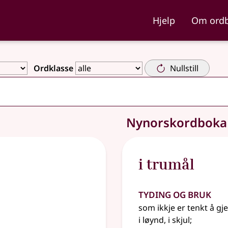
ka og Nynorskordboka
Hjelp
Om ord
Ordklasse
Nullstill
Nynorskordbok
i trumål
Tyding og bruk
som ikkje er tenkt å gj
i løynd, i skjul
;