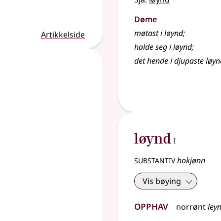
Døme
møtast i løynd
;
Artikkelside
halde seg i løynd
;
det hende i djupaste løyn
1
løynd
I
substantiv
hokjønn
Vis bøying
Opphav
norrønt
ley