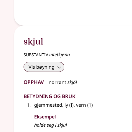
skjul
substantiv
intetkjønn
Vis bøyning
Opphav
norrønt
skjól
Betydning og bruk
1
gjemmested
,
ly
(
I)
,
vern
(1)
Eksempel
holde seg i
skjul