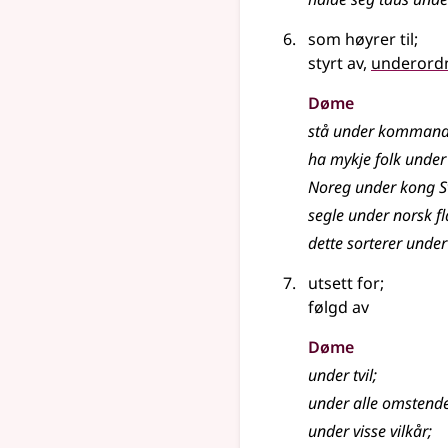
som høyrer til
;
styrt av,
underord
Døme
stå under kommand
ha mykje folk under
Noreg under kong S
segle under norsk f
dette sorterer unde
utsett for
;
følgd av
Døme
under tvil
;
under alle omstend
under visse vilkår
;