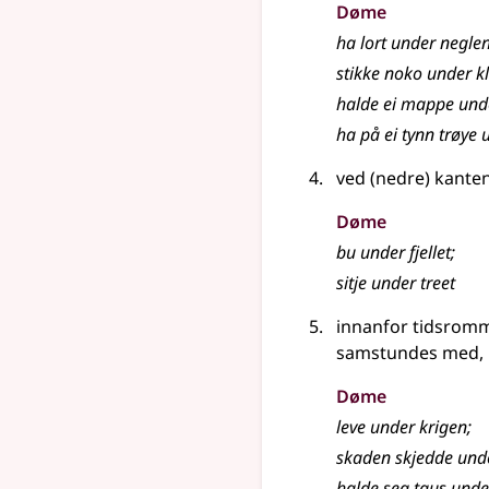
Døme
ha lort under negle
stikke noko under k
halde ei mappe un
ha på ei tynn trøye 
ved (nedre) kante
Døme
bu under fjellet
;
sitje under treet
innanfor tidsromm
samstundes med, i
Døme
leve under krigen
;
skaden skjedde unde
halde seg taus und