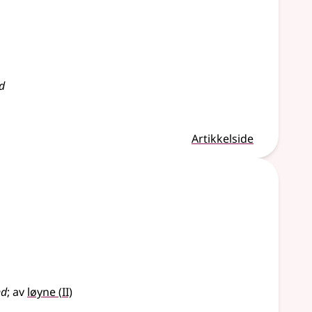
d
Artikkelside
2
nd
;
av
løyne
(
II)