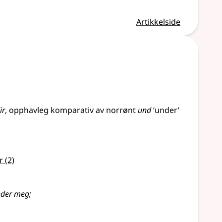
Artikkelside
ir
, opphavleg
komparativ
av
norrønt
und
‘under’
r
(2)
under meg
;