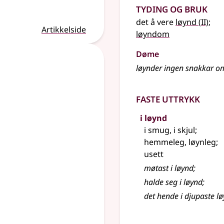
Tyding og bruk
2
det å vere
løynd
(
II)
;
Artikkelside
løyndom
Døme
løynder ingen snakkar o
Faste uttrykk
i løynd
i smug, i skjul
;
hemmeleg, løynleg
;
usett
møtast i løynd
;
halde seg i løynd
;
det hende i djupaste l