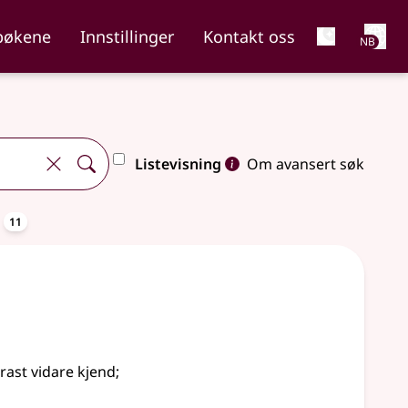
Net
bøkene
Innstillinger
Kontakt oss
NB
Listevisning
Om avansert søk
oppslagsord
a
11
erast vidare kjend
;