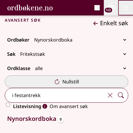
, Bokmålsordboka og N
ordbøkene.no
Nettsi
NB
Men
Gå til hovedinnhold
Tilgjengelighet
Bokmålsordboka og Nynorskordboka
Avansert søk
Enkelt søk
Ordbøker
Søk
Ordklasse
Nullstill
Listevisning
Om avansert søk
oppslagsord
Ingen treff
Nynorskordboka
0