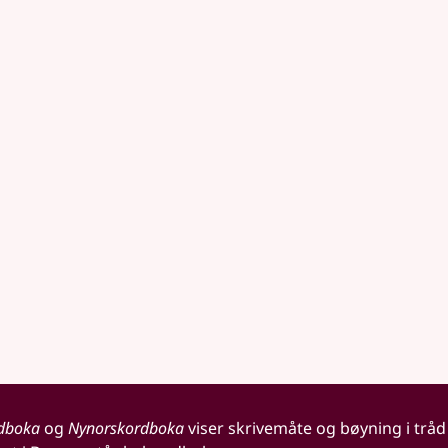
dboka
og
Nynorskordboka
viser skrivemåte og bøyning i tråd