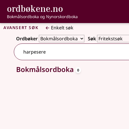
, Bokmålsordbo
ordbøkene.no
Gå til hovedinnhold
Tilgjengelighet
Bokmålsordboka og Nynorskordboka
Avansert søk
Enkelt søk
Ordbøker
Søk
oppslagsord
Bokmålsordboka
Ingen treff
0