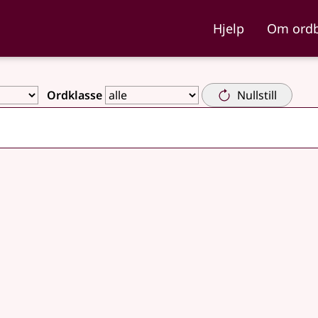
ka og Nynorskordboka
Hjelp
Om ord
Ordklasse
Nullstill