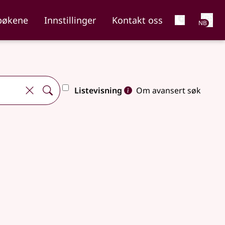
Net
bøkene
Innstillinger
Kontakt oss
NB
Listevisning
Om avansert søk