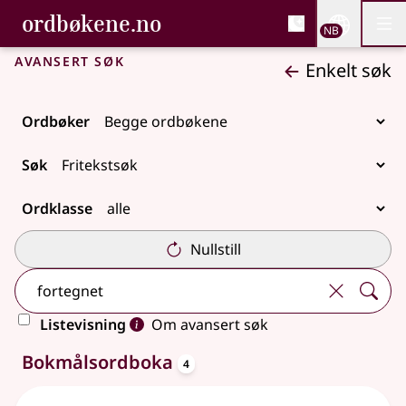
, Bokmålsordboka og N
ordbøkene.no
Nettsi
NB
Men
Gå til hovedinnhold
Tilgjengelighet
Bokmålsordboka og Nynorskordboka
Avansert søk
Enkelt søk
Ordbøker
Søk
Ordklasse
Nullstill
Listevisning
Om avansert søk
oppslagsord
4 treff
Bokmålsordboka
4