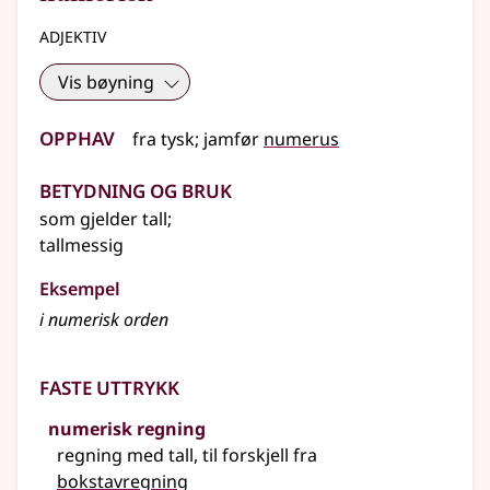
adjektiv
Vis bøyning
Opphav
fra
tysk
;
jamfør
numerus
Betydning og bruk
som gjelder tall
;
tallmessig
Eksempel
i
numerisk
orden
Faste uttrykk
numerisk regning
regning med tall,
til forskjell fra
bokstavregning