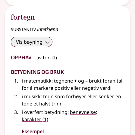
fortegn
substantiv
intetkjønn
Vis bøyning
Opphav
1
av
for-
(
I)
Betydning og bruk
i matematikk
: tegnene + og – brukt foran tall
for å markere positiv
eller
negativ verdi
i
musikk
: tegn som forhøyer
eller
senker en
tone et halvt trinn
i overført betydning
:
benevnelse
;
karakter
(1)
Eksempel