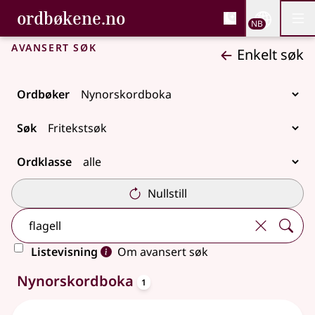
, Bokmålsordboka og N
ordbøkene.no
Nettsi
NB
Men
Gå til hovedinnhold
Tilgjengelighet
Bokmålsordboka og Nynorskordboka
Avansert søk
Enkelt søk
Ordbøker
Søk
Ordklasse
Nullstill
Listevisning
Om avansert søk
oppslagsord
Ett treff
Nynorskordboka
1