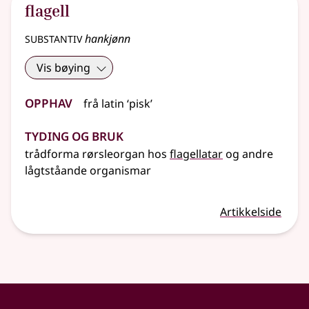
flagell
substantiv
hankjønn
Vis bøying
Opphav
frå
latin
‘pisk’
Tyding og bruk
trådforma rørsleorgan hos
flagellatar
og andre
lågtståande organismar
Artikkelside