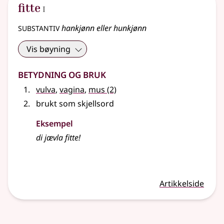
1
fitte
I
substantiv
hankjønn eller hunkjønn
Vis bøyning
Betydning og bruk
vulva
,
vagina
,
mus
(2)
brukt som skjellsord
Eksempel
di jævla fitte!
Artikkelside