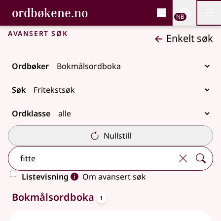
, Bokmålsordboka og N
ordbøkene.no
Nettsi
NB
Men
Gå til hovedinnhold
Tilgjengelighet
Bokmålsordboka og Nynorskordboka
Avansert søk
Enkelt søk
Ordbøker
Søk
Ordklasse
Nullstill
Listevisning
Om avansert søk
oppslagsord
Ett treff
Bokmålsordboka
1