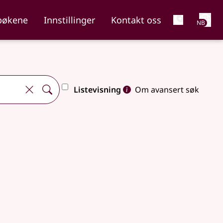
Net
bøkene
Innstillinger
Kontakt oss
NB
Listevisning
Om avansert søk