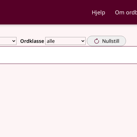
ka og Nynorskordboka
Hjelp
Om ord
Ordklasse
Nullstill