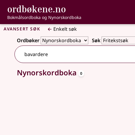
, Bokmålsordbo
ordbøkene.no
Gå til hovedinnhold
Tilgjengelighet
Bokmålsordboka og Nynorskordboka
Avansert søk
Enkelt søk
Ordbøker
Søk
oppslagsord
Nynorskordboka
Ingen treff
0