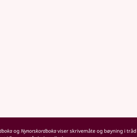
dboka
og
Nynorskordboka
viser skrivemåte og bøyning i tråd