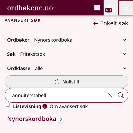
, Bokmålsordboka og N
ordbøkene.no
Nettsi
NB
Men
Gå til hovedinnhold
Tilgjengelighet
Bokmålsordboka og Nynorskordboka
Avansert søk
Enkelt søk
Ordbøker
Søk
Ordklasse
Nullstill
Listevisning
Om avansert søk
oppslagsord
Ingen treff
Nynorskordboka
0