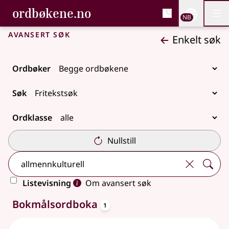
, Bokmålsordboka og N
ordbøkene.no
Nettsi
NB
Men
Gå til hovedinnhold
Tilgjengelighet
Bokmålsordboka og Nynorskordboka
Avansert søk
Enkelt søk
Ordbøker
Søk
Ordklasse
Nullstill
Listevisning
Om avansert søk
oppslagsord
2 treff
Bokmålsordboka
1