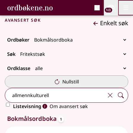
, Bokmålsordboka og N
ordbøkene.no
Nettsi
NB
Men
Gå til hovedinnhold
Tilgjengelighet
Bokmålsordboka og Nynorskordboka
Avansert søk
Enkelt søk
Ordbøker
Søk
Ordklasse
Nullstill
Listevisning
Om avansert søk
oppslagsord
Ett treff
Bokmålsordboka
1