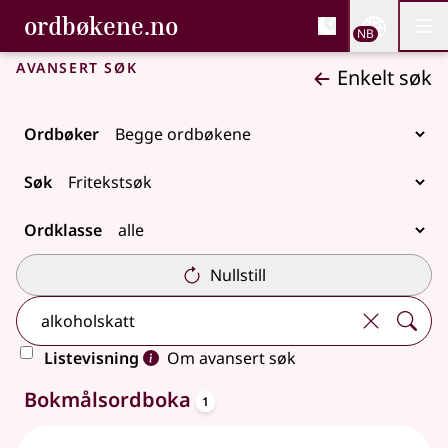
, Bokmålsordboka og N
ordbøkene.no
Nettsi
NB
Men
Gå til hovedinnhold
Tilgjengelighet
Bokmålsordboka og Nynorskordboka
Avansert søk
Enkelt søk
Ordbøker
Søk
Ordklasse
Nullstill
Listevisning
Om avansert søk
oppslagsord
2 treff
Bokmålsordboka
1