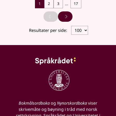
…
1
2
3
17
Forrige side
Neste side
Resultater per side:
Bokmålsordboka
og
Nynorskordboka
viser
skrivemåte og bøyning i tråd med norsk
rettskrivning. Språkrådet og Universitetet i