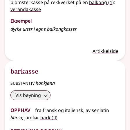
blomsterkasse på rekkverket på en
balkong
(1)
;
verandakasse
Eksempel
dyrke urter i egne balkongkasser
Artikkelside
barkasse
substantiv
hankjønn
Vis bøyning
Opphav
fra
fransk
og
italiensk
,
av
senlatin
2
barca
;
jamfør
bark
(
II)