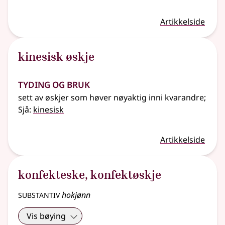
Artikkelside
kinesisk øskje
Tyding og bruk
sett av øskjer som høver nøyaktig inni kvarandre
;
Sjå:
kinesisk
Artikkelside
konfekteske
,
konfektøskje
substantiv
hokjønn
Vis bøying