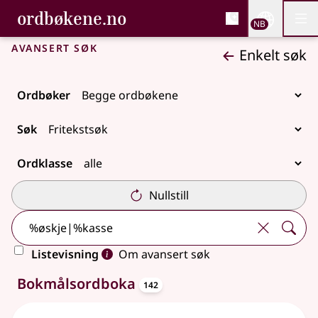
, Bokmålsordboka og N
ordbøkene.no
Nettsi
NB
Men
Gå til hovedinnhold
Tilgjengelighet
Bokmålsordboka og Nynorskordboka
Avansert søk
Enkelt søk
Ordbøker
Søk
Ordklasse
Nullstill
Listevisning
Om avansert søk
oppslagsord
312 treff
Bokmålsordboka
142