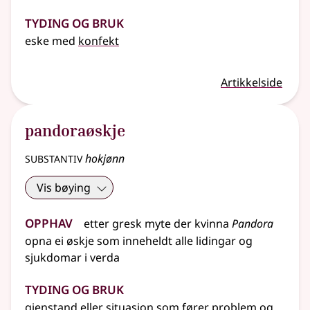
Tyding og bruk
eske med
konfekt
Artikkelside
pandoraøskje
substantiv
hokjønn
Vis bøying
Opphav
etter gresk myte der kvinna
Pandora
opna ei øskje som inneheldt alle lidingar og
sjukdomar i verda
Tyding og bruk
gjenstand eller situasjon som fører problem og