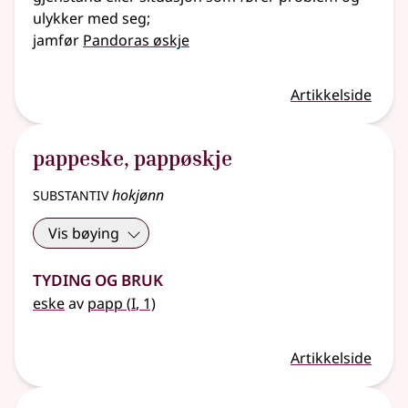
ulykker med seg
;
jamfør
Pandoras øskje
Artikkelside
pappeske
,
pappøskje
substantiv
hokjønn
Vis bøying
Tyding og bruk
1
eske
av
papp
(
I
, 1)
Artikkelside