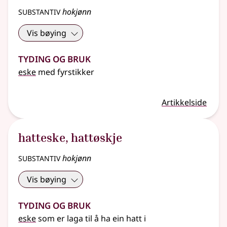
substantiv
hokjønn
Vis bøying
Tyding og bruk
eske
med fyrstikker
Artikkelside
hatteske
,
hattøskje
substantiv
hokjønn
Vis bøying
Tyding og bruk
eske
som er laga til å ha ein hatt i