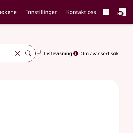
Net
bøkene
Innstillinger
Kontakt oss
NB
Listevisning
Om avansert søk