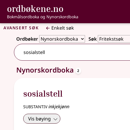
, Bokmålsordbo
ordbøkene.no
Gå til hovedinnhold
Tilgjengelighet
Bokmålsordboka og Nynorskordboka
Avansert søk
Enkelt søk
Ordbøker
Søk
oppslagsord
Nynorskordboka
2 treff
2
sosialstell
substantiv
inkjekjønn
Vis bøying