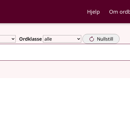
ka og Nynorskordboka
Hjelp
Om ord
Ordklasse
Nullstill