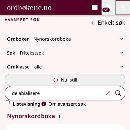
, Bokmålsordboka og N
ordbøkene.no
Nettsi
NB
Men
Gå til hovedinnhold
Tilgjengelighet
Bokmålsordboka og Nynorskordboka
Avansert søk
Enkelt søk
Ordbøker
Søk
Ordklasse
Nullstill
Listevisning
Om avansert søk
oppslagsord
Ett treff
Nynorskordboka
1