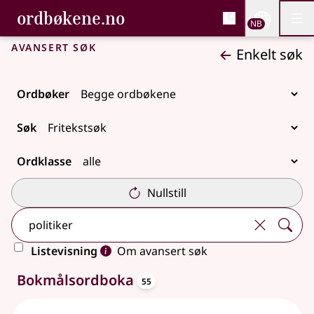
, Bokmålsordboka og N
ordbøkene.no
Nettsi
NB
Men
Gå til hovedinnhold
Tilgjengelighet
Bokmålsordboka og Nynorskordboka
Avansert søk
Enkelt søk
Ordbøker
Søk
Ordklasse
Nullstill
Listevisning
Om avansert søk
oppslagsord
55 treff
Bokmålsordboka
55