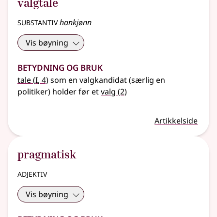
valgtale
substantiv
hankjønn
Vis bøyning
Betydning og bruk
1
tale
(
I
, 4)
som en valgkandidat (særlig en
politiker) holder før et
valg
(2)
Artikkelside
pragmatisk
adjektiv
Vis bøyning