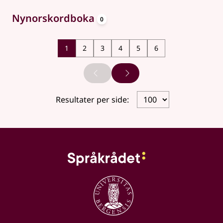
oppslagsord
Nynorskordboka
0
1
2
3
4
5
6
Forrige side
Neste side
Resultater per side: