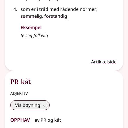
som er i tråd med rådende normer
;
sømmelig
,
forstandig
Eksempel
te seg
folkelig
Artikkelside
PR-kåt
adjektiv
Vis bøyning
Opphav
av
PR
og
kåt