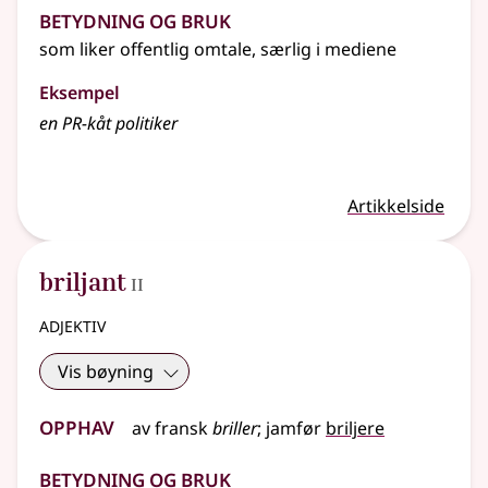
Betydning og bruk
som liker offentlig omtale, særlig i mediene
Eksempel
en PR-kåt politiker
Artikkelside
2
briljant
II
adjektiv
Vis bøyning
Opphav
av
fransk
briller
;
jamfør
briljere
Betydning og bruk