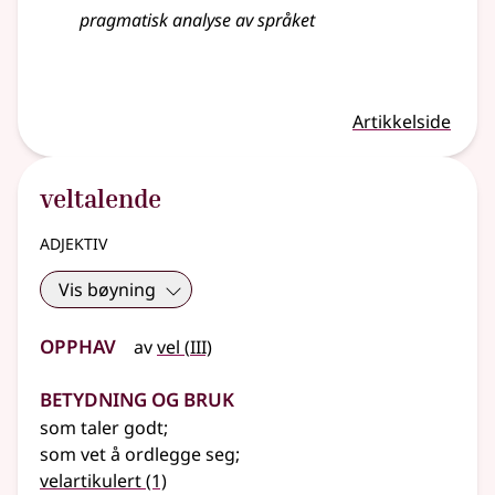
pragmatisk analyse av språket
Artikkelside
veltalende
adjektiv
Vis bøyning
Opphav
3
av
vel
(
III)
Betydning og bruk
som taler godt
;
som vet å ordlegge seg
;
velartikulert
(1)