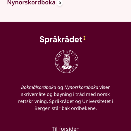
oppslagsord
Nynorskordboka
0
Bokmålsordboka
og
Nynorskordboka
viser
skrivemåte og bøyning i tråd med norsk
rettskrivning. Språkrådet og Universitetet i
Bergen står bak ordbøkene.
Til forsiden