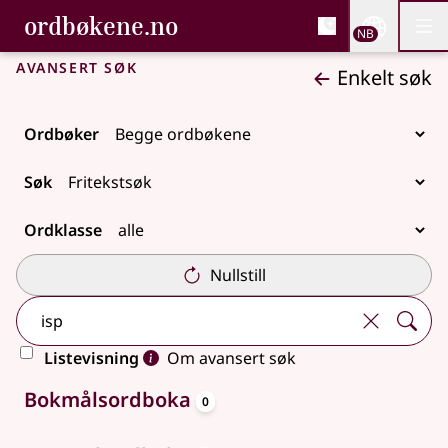
, Bokmålsordboka og N
ordbøkene.no
Nettsi
NB
Men
Gå til hovedinnhold
Tilgjengelighet
Bokmålsordboka og Nynorskordboka
Avansert søk
Enkelt søk
Ordbøker
Søk
Ordklasse
Nullstill
Listevisning
Om avansert søk
oppslagsord
Ingen treff
Bokmålsordboka
0