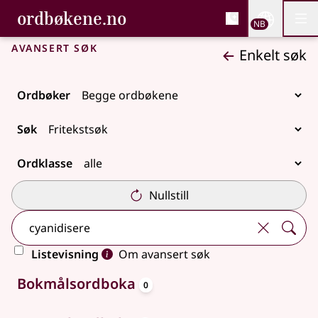
, Bokmålsordboka og N
ordbøkene.no
Nettsi
NB
Men
Gå til hovedinnhold
Tilgjengelighet
Bokmålsordboka og Nynorskordboka
Avansert søk
Enkelt søk
Ordbøker
Søk
Ordklasse
Nullstill
Listevisning
Om avansert søk
oppslagsord
Ingen treff
Bokmålsordboka
0