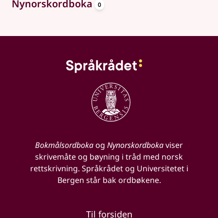
oppslagsord
Nynorskordboka
0
Bokmålsordboka
og
Nynorskordboka
viser
skrivemåte og bøyning i tråd med norsk
rettskrivning. Språkrådet og Universitetet i
Bergen står bak ordbøkene.
Til forsiden