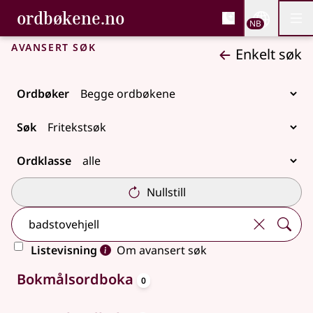
, Bokmålsordboka og N
ordbøkene.no
Nettsi
NB
Men
Gå til hovedinnhold
Tilgjengelighet
Bokmålsordboka og Nynorskordboka
Avansert søk
Enkelt søk
Ordbøker
Søk
Ordklasse
Nullstill
Listevisning
Om avansert søk
oppslagsord
Ingen treff
Bokmålsordboka
0