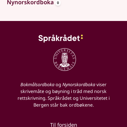
oppslagsord
Nynorskordboka
0
Bokmålsordboka
og
Nynorskordboka
viser
skrivemåte og bøyning i tråd med norsk
rettskrivning. Språkrådet og Universitetet i
Bergen står bak ordbøkene.
Til forsiden