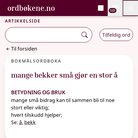
, Bokmålsordboka og N
ordbøkene.no
Nettsi
NB
Men
Gå til hovedinnhold
Tilgjengelighet
Bokmålsordboka og Nynorskordboka
Artikkelside
Tilfeldig ord
Til forsiden
Bokmålsordboka
mange bekker små gjør en stor å
Betydning og bruk
mange små bidrag kan til sammen bli til noe
stort eller viktig
;
hvert tilskudd hjelper
;
Se:
å
,
bekk