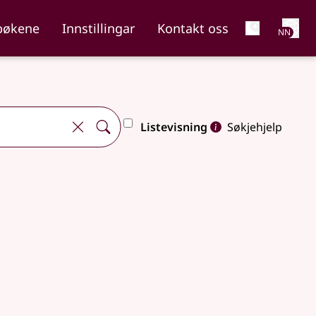
Net
bøkene
Innstillingar
Kontakt oss
NN
Listevisning
Søkjehjelp