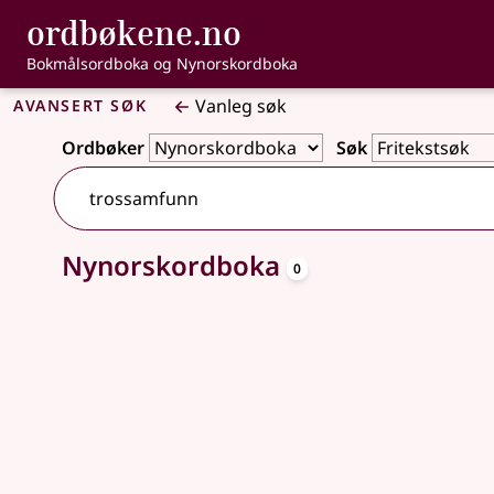
, Bokmålsordbo
ordbøkene.no
Gå til hovudinnhald
Tilgjenge
Bokmålsordboka og Nynorskordboka
Avansert søk
Vanleg søk
Ordbøker
Søk
oppslagsord
Nynorskordboka
Ingen treff
0