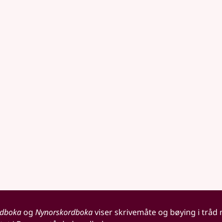
rdboka
og
Nynorskordboka
viser skrivemåte og bøying i tråd