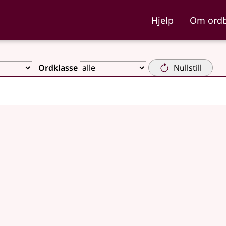
ka og Nynorskordboka
Hjelp
Om ord
Ordklasse
Nullstill