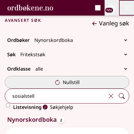
, Bokmålsordboka og N
ordbøkene.no
Nettsi
NN
Men
Gå til hovudinnhald
Tilgjenge
Bokmålsordboka og Nynorskordboka
Avansert søk
Vanleg søk
Ordbøker
Søk
Ordklasse
Nullstill
Listevisning
Søkjehjelp
oppslagsord
2 treff
Nynorskordboka
2