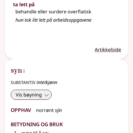
ta lett på
behandle eller vurdere overflatisk
hun tok litt lett på arbeidsoppgavene
Artikkelside
1
syn
I
substantiv
intetkjønn
Vis bøyning
Opphav
norrønt
sýn
Betydning og bruk