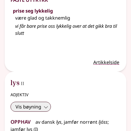
prise seg lykkelig
være glad og takknemlig
vi får bare prise oss lykkelig over at det gikk bra til
slutt
Artikkelside
2
lys
II
adjektiv
Vis bøyning
Opphav
av dansk
lys
,
jamfør
norrønt
ljóss
;
1
jamfør
lys
(
I)