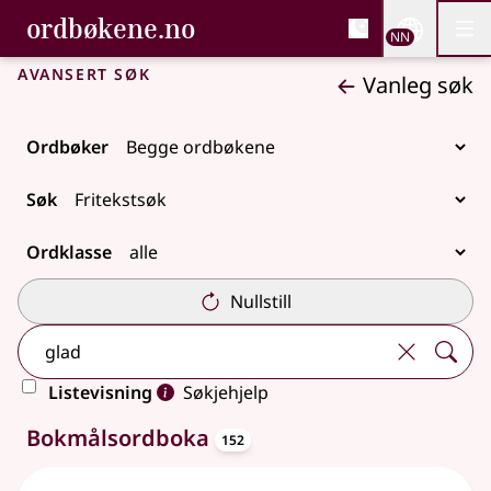
, Bokmålsordboka og N
ordbøkene.no
Nettsi
NN
Men
Gå til hovudinnhald
Tilgjenge
Bokmålsordboka og Nynorskordboka
Avansert søk
Vanleg søk
Ordbøker
Søk
Ordklasse
Nullstill
Listevisning
Søkjehjelp
oppslagsord
313 treff
Bokmålsordboka
152