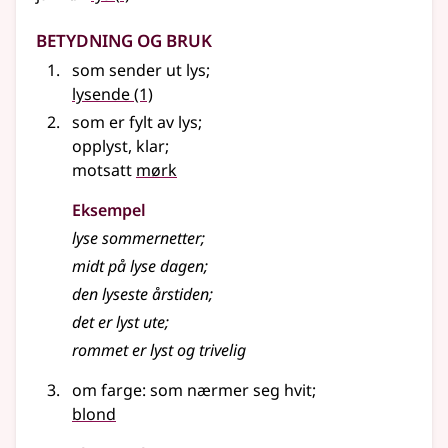
Betydning og bruk
som sender ut lys
;
lysende
(1)
som er fylt av lys
;
opplyst, klar
;
motsatt
mørk
Eksempel
lyse
sommernetter
;
midt på
lyse
dagen
;
den
lyseste
årstiden
;
det er
lyst
ute
;
rommet er
lyst
og trivelig
om farge: som nærmer seg hvit
;
blond