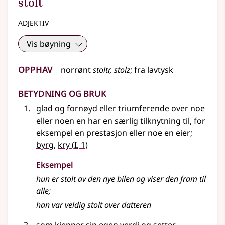
stolt
adjektiv
Vis bøyning
Opphav
norrønt
stoltr, stolz
;
fra
lavtysk
Betydning og bruk
glad og fornøyd eller triumferende over noe
eller noen en har en særlig tilknytning til,
for
eksempel
en prestasjon eller noe en eier
;
1
byrg
,
kry
(
I
, 1)
Eksempel
hun er stolt av den nye bilen og viser den fram til
alle
;
han var veldig stolt over datteren