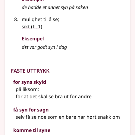
de hadde et annet
syn
på saken
mulighet til å se
;
2
sikt
(
II
, 1)
Eksempel
det var godt syn i dag
Faste uttrykk
for syns skyld
på liksom
;
for at det skal se bra ut for andre
få syn for sagn
selv få se noe som en bare har hørt snakk om
komme til syne