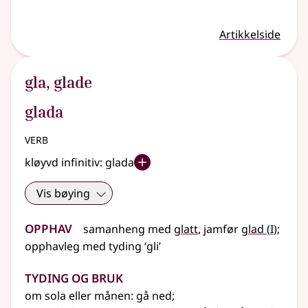
Artikkelside
gla
,
glade
glada
verb
kløyvd infinitiv:
glada
Vis bøying
Opphav
1
samanheng
med
glatt
,
jamfør
glad
(
I)
;
opphavleg
med
tyding
‘gli’
Tyding og bruk
om sola
eller
månen: gå ned
;