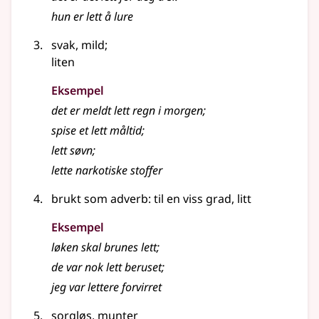
hun er
lett
å lure
svak, mild
;
liten
Eksempel
det er meldt
lett
regn i morgen
;
spise et
lett
måltid
;
lett
søvn
;
lette
narkotiske stoffer
brukt som adverb: til en viss grad, litt
Eksempel
løken skal brunes lett
;
de var nok lett beruset
;
jeg var
lettere
forvirret
sorgløs
,
munter