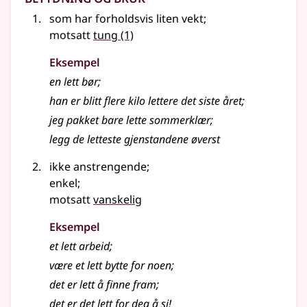
som har forholdsvis liten vekt
;
motsatt
tung
(1)
Eksempel
en
lett
bør
;
han er blitt flere kilo lettere det siste året
;
jeg pakket bare
lette
sommerklær
;
legg de letteste gjenstandene øverst
ikke anstrengende
;
enkel
;
motsatt
vanskelig
Eksempel
et
lett
arbeid
;
være et
lett
bytte for noen
;
det er
lett
å finne fram
;
det er det
lett
for deg å si!