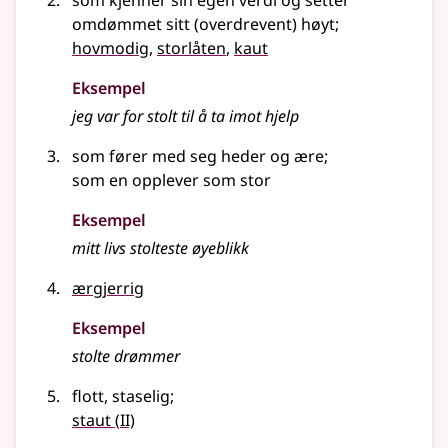
som kjenner sin egen verdi og setter
omdømmet sitt (overdrevent) høyt
;
hovmodig
,
storlåten
,
kaut
Eksempel
jeg var for
stolt
til å ta imot hjelp
som fører med seg heder og ære
;
som en opplever som stor
Eksempel
mitt livs
stolteste
øyeblikk
ærgjerrig
Eksempel
stolte
drømmer
flott, staselig
;
2
staut
(
II)