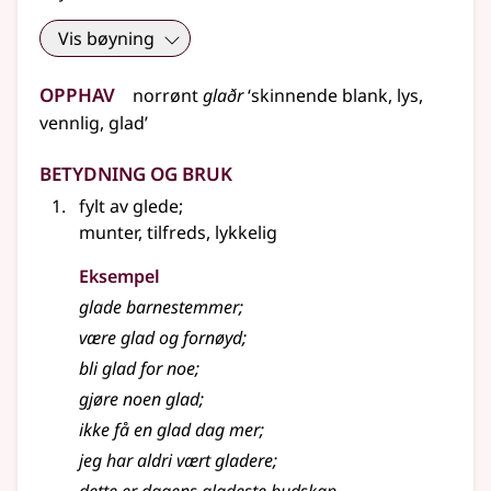
Vis bøyning
Opphav
norrønt
glaðr
‘skinnende blank, lys,
vennlig, glad’
Betydning og bruk
fylt av glede
;
munter, tilfreds, lykkelig
Eksempel
glade
barnestemmer
;
være
glad
og fornøyd
;
bli
glad
for noe
;
gjøre noen
glad
;
ikke få en
glad
dag mer
;
jeg har aldri vært gladere
;