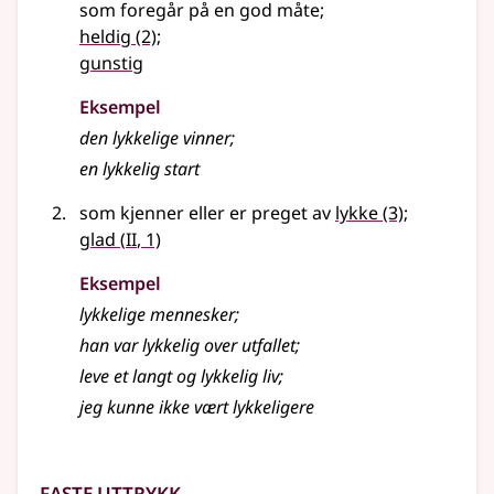
som foregår på en god måte
;
heldig
(2)
;
gunstig
Eksempel
den
lykkelige
vinner
;
en
lykkelig
start
som kjenner eller er preget av
lykke
(3)
;
2
glad
(
II
, 1)
Eksempel
lykkelige
mennesker
;
han var
lykkelig
over utfallet
;
leve et langt og
lykkelig
liv
;
jeg kunne ikke vært lykkeligere
Faste uttrykk