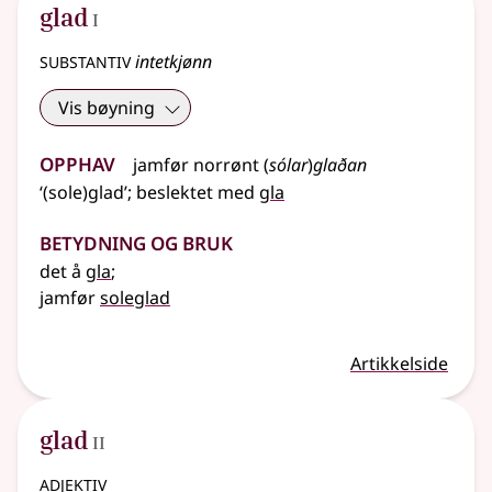
1
glad
I
substantiv
intetkjønn
Vis bøyning
Opphav
jamfør
norrønt
(
sólar
)
glaðan
‘(sole)glad’
;
beslektet
med
gla
Betydning og bruk
det å
gla
;
jamfør
soleglad
Artikkelside
2
glad
II
adjektiv