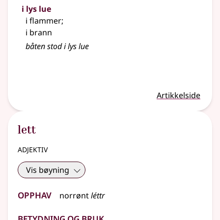
i lys lue
i flammer
;
i brann
båten stod i lys lue
Artikkelside
lett
adjektiv
Vis bøyning
Opphav
norrønt
léttr
Betydning og bruk