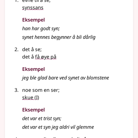
evne til å se
;
synssans
Eksempel
han har godt
syn
;
synet hennes begynner å bli dårlig
det å se
;
det å
få øye på
Eksempel
jeg ble glad bare ved
synet
av blomstene
noe som en ser
;
1
skue
(
I)
Eksempel
det var et trist
syn
;
det var et
syn
jeg aldri vil glemme