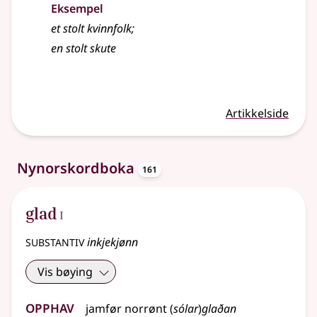
Eksempel
et
stolt
kvinnfolk
;
en
stolt
skute
Artikkelside
oppslagsord
Nynorskordboka
161
1
glad
I
substantiv
inkjekjønn
Vis bøying
Opphav
jamfør
norrønt
(
sólar
)
glaðan