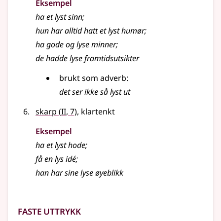
Eksempel
ha et
lyst
sinn
;
hun har alltid hatt et
lyst
humør
;
ha gode og
lyse
minner
;
de hadde
lyse
framtidsutsikter
brukt som
adverb
:
det ser ikke så
lyst
ut
2
skarp
(
II
, 7)
, klartenkt
Eksempel
ha et
lyst
hode
;
få en
lys
idé
;
han har sine
lyse
øyeblikk
Faste uttrykk