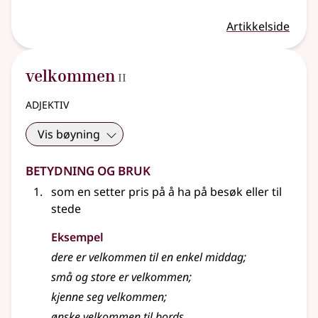
Artikkelside
2
velkommen
II
adjektiv
Vis bøyning
Betydning og bruk
som en setter pris på å ha på besøk eller til
stede
Eksempel
dere er
velkommen
til en enkel middag
;
små og store er
velkommen
;
kjenne seg
velkommen
;
ønske
velkommen
til bords