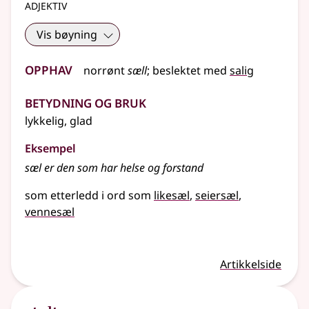
adjektiv
Vis bøyning
Opphav
norrønt
sæll
;
beslektet
med
salig
Betydning og bruk
lykkelig, glad
Eksempel
sæl
er den som har helse og forstand
som etterledd i ord som
likesæl
seiersæl
vennesæl
Artikkelside