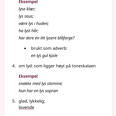
Eksempel
lyse
klær
;
lys
saus
;
være
lys
i huden
;
ha
lyst
hår
;
har dere en litt lysere blåfarge?
brukt som
adverb
:
en
lys
gul kjole
om lyd: som ligger høyt på toneskalaen
Eksempel
snakke med
lys
stemme
;
hun har en
lys
sopran
glad, lykkelig
;
lovende