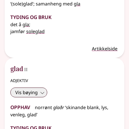
‘(sole)glad’
;
samanheng
med
gla
Tyding og bruk
det å
gla
;
jamfør
soleglad
Artikkelside
2
glad
II
adjektiv
Vis bøying
Opphav
norrønt
glaðr
‘skinande blank, lys,
venleg, glad’
Tyding og bruk