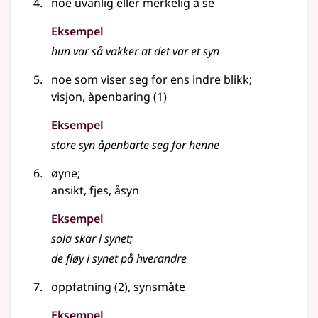
noe uvanlig eller merkelig å se
Eksempel
hun var så vakker at det var et
syn
noe som viser seg for ens indre blikk
;
visjon
,
åpenbaring
(1)
Eksempel
store
syn
åpenbarte seg for henne
øyne
;
ansikt, fjes, åsyn
Eksempel
sola skar i
synet
;
de fløy i
synet
på hverandre
oppfatning
(2)
,
synsmåte
Eksempel