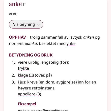
2
anke
II
verb
Vis bøyning
Opphav
trolig sammenfall av
lavtysk
anken
og
norrønt
aumka
;
beslektet med
ynke
Betydning og bruk
være urolig, engstelig (for)
;
frykte
2
klage
(
II)
(over, på)
i jus: kreve (en dom, avgjørelse) inn for en
høyere rettsinstans
;
appellere
(3)
Eksempel
anke
over straffeutmålingen
;