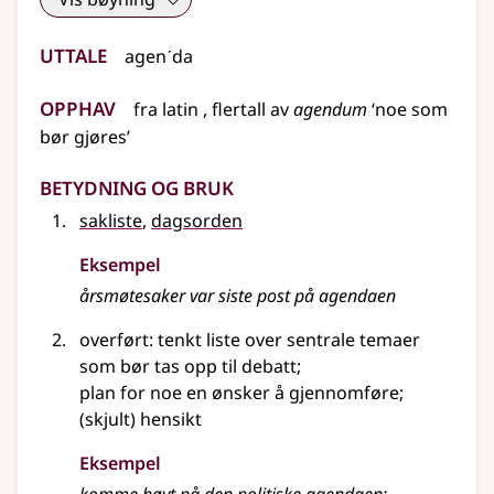
Uttale
agenˊda
Opphav
fra
latin
,
flertall
av
agendum
‘noe som
bør gjøres’
Betydning og bruk
sakliste
,
dagsorden
Eksempel
årsmøtesaker var siste post på agendaen
overført: tenkt liste over sentrale temaer
som bør tas opp til debatt
;
plan for noe en ønsker å gjennomføre
;
(skjult) hensikt
Eksempel