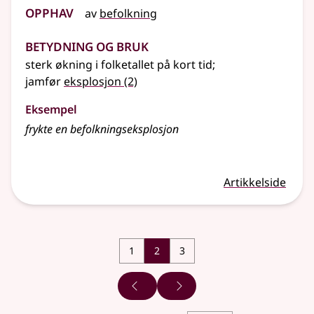
Opphav
av
befolkning
Betydning og bruk
sterk økning i folketallet på kort tid
;
jamfør
eksplosjon
(2)
Eksempel
frykte en befolkningseksplosjon
Artikkelside
1
2
3
Forrige side
Neste side