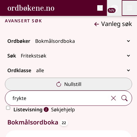
, Bokmålsordboka og N
ordbøkene.no
Nettsi
NN
Men
Gå til hovudinnhald
Tilgjenge
Bokmålsordboka og Nynorskordboka
Avansert søk
Vanleg søk
Ordbøker
Søk
Ordklasse
Nullstill
Listevisning
Søkjehjelp
oppslagsord
22 treff
Bokmålsordboka
22