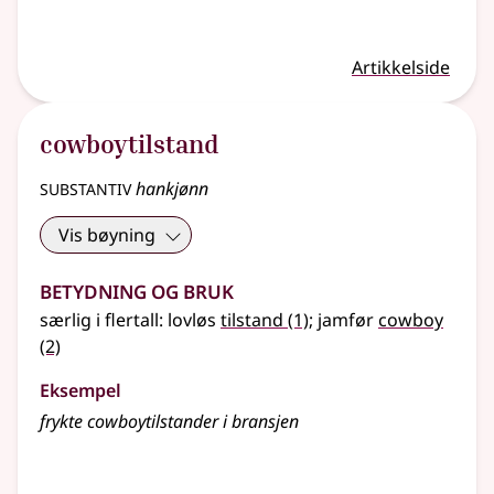
Artikkelside
cowboytilstand
substantiv
hankjønn
Vis bøyning
Betydning og bruk
særlig i flertall: lovløs
tilstand
(1)
;
jamfør
cowboy
(2)
Eksempel
frykte cowboytilstander i bransjen