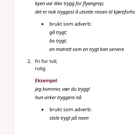
byen var ikke
trygg
for flyangrep
;
det er nok tryggest å utsette reisen til kjørefor
brukt som adverb:
gå trygt
;
bo trygt
;
en matrett som en trygt kan servere
fri for tvil
;
rolig
Eksempel
jeg kommer, vær du trygg!
hun virker tryggere nå
brukt
som adverb
:
stole trygt på noen