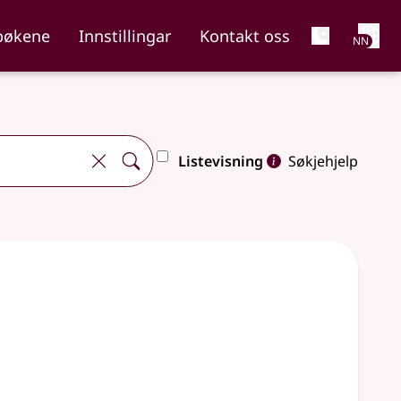
Net
bøkene
Innstillingar
Kontakt oss
NN
Listevisning
Søkjehjelp