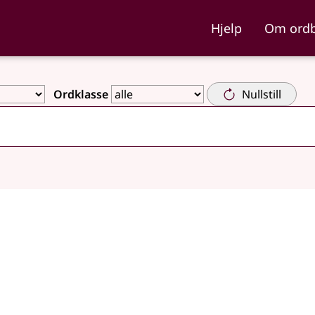
ka og Nynorskordboka
Hjelp
Om ord
Ordklasse
Nullstill