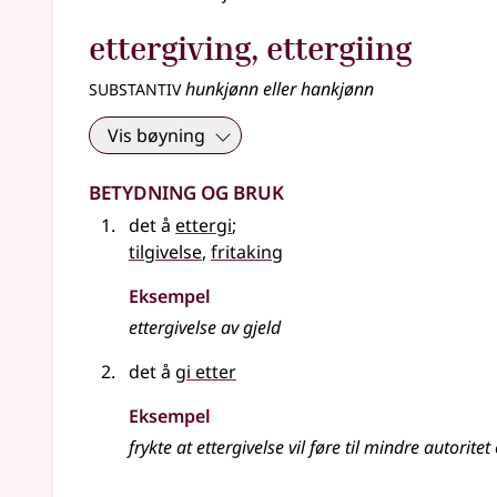
ettergiving
,
ettergiing
substantiv
hunkjønn eller hankjønn
Vis bøyning
Betydning og bruk
det å
ettergi
;
tilgivelse
,
fritaking
Eksempel
ettergivelse
av gjeld
det å
gi etter
Eksempel
frykte at ettergivelse vil føre til mindre autorite