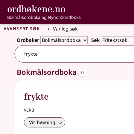
, Bokmålsordbo
ordbøkene.no
Gå til hovudinnhald
Tilgjenge
Bokmålsordboka og Nynorskordboka
Avansert søk
Vanleg søk
Ordbøker
Søk
oppslagsord
Bokmålsordboka
22 treff
22
frykte
verb
Vis bøyning