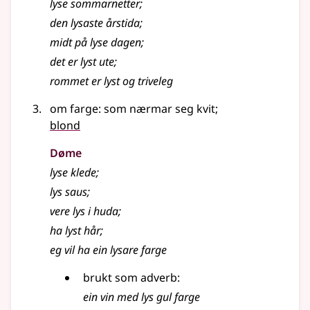
lyse sommarnetter
;
den
lysaste
årstida
;
midt på
lyse
dagen
;
det er
lyst
ute
;
rommet er
lyst
og triveleg
om farge: som nærmar seg kvit
;
blond
Døme
lyse
klede
;
lys
saus
;
vere
lys
i huda
;
ha
lyst
hår
;
eg vil ha ein lysare farge
brukt som
adverb
:
ein vin med
lys
gul farge