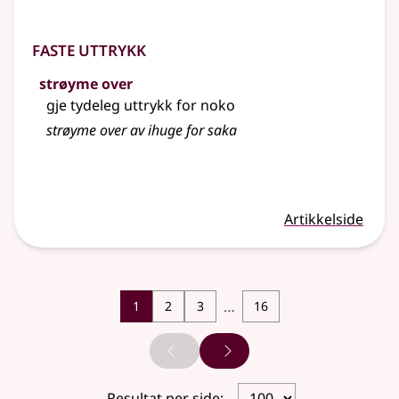
Faste uttrykk
strøyme over
gje tydeleg uttrykk for noko
strøyme
over av ihuge for saka
Artikkelside
…
1
2
3
16
Forrige side
Neste side
Resultat per side: