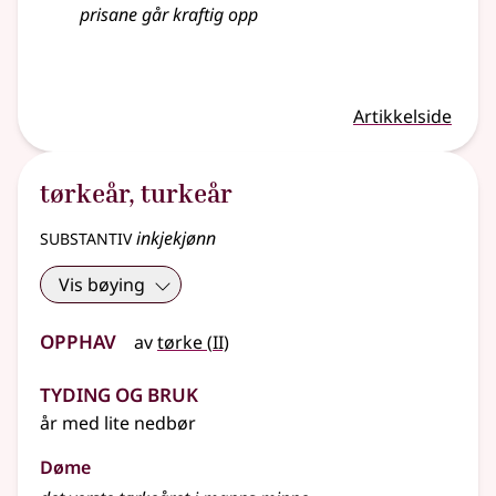
prisane går kraftig opp
Artikkelside
tørkeår
,
turkeår
substantiv
inkjekjønn
Vis bøying
Opphav
2
av
tørke
(
II)
Tyding og bruk
år med lite nedbør
Døme