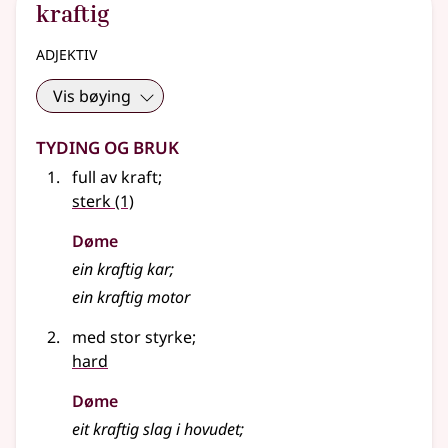
kraftig
adjektiv
Vis bøying
Tyding og bruk
full av kraft
;
sterk
(1)
Døme
ein kraftig kar
;
ein kraftig motor
med stor styrke
;
hard
Døme
eit kraftig slag i hovudet
;