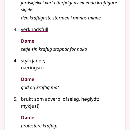
jordskjelvet vart etterfølgt av eit enda kraftigare
skjelv
;
den kraftigaste stormen i manns minne
verknadsfull
Døme
setje ein kraftig stoppar for noko
styrkjande
;
næringsrik
Døme
god og kraftig mat
brukt som adverb:
ofseleg
,
høglydt
;
1
mykje
(
I)
Døme
protestere kraftig
;