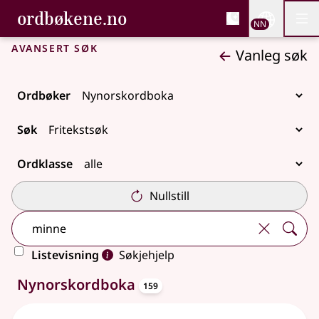
, Bokmålsordboka og N
ordbøkene.no
Nettsi
NN
Men
Gå til hovudinnhald
Tilgjenge
Bokmålsordboka og Nynorskordboka
Avansert søk
Vanleg søk
Ordbøker
Søk
Ordklasse
Nullstill
Listevisning
Søkjehjelp
oppslagsord
159 treff
Nynorskordboka
159