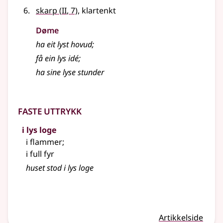
2
skarp
(
II
, 7)
, klartenkt
Døme
ha eit
lyst
hovud
;
få ein
lys
idé
;
ha sine
lyse
stunder
Faste uttrykk
i lys loge
i flammer
;
i full fyr
huset stod i lys loge
Artikkelside