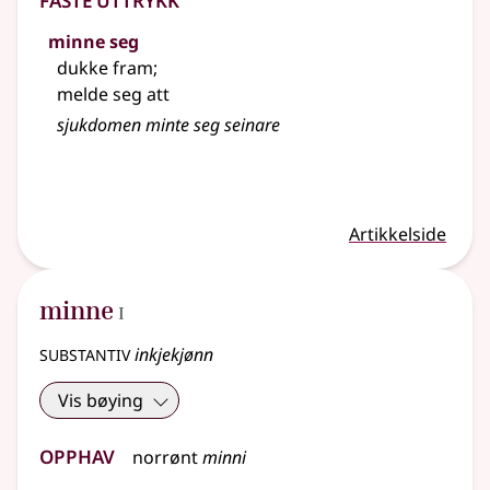
minne seg
dukke fram
;
melde seg att
sjukdomen minte seg seinare
Artikkelside
1
minne
I
substantiv
inkjekjønn
Vis bøying
Opphav
norrønt
minni