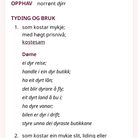
Opphav
norrønt
dýrr
Tyding og bruk
som kostar mykje
;
med høgt prisnivå
;
kostesam
Døme
ei dyr reise
;
handle i ein dyr butikk
;
ha eit dyrt lån
;
det blir dyrare å fly
;
eit dyrt land å bu i
;
ha dyre vanar
;
bilen er dyr i drift
;
styre unna dei dyraste butikkane
som kostar ein mykje slit, liding eller