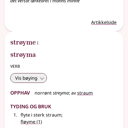
det verste tørkeåret i manns minne
Artikkelside
1
strøyme
I
strøyma
verb
Vis bøying
Opphav
norrønt
streyma
;
av
straum
Tyding og bruk
flyte i sterk straum
;
fløyme
(1)