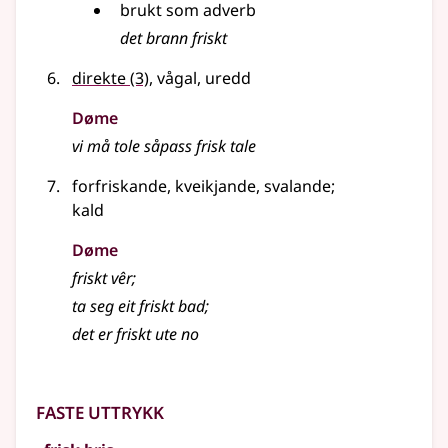
brukt som
adverb
det brann friskt
direkte
(3)
, vågal, uredd
Døme
vi må tole såpass frisk tale
forfriskande, kveikjande, svalande
;
kald
Døme
friskt vêr
;
ta seg eit friskt bad
;
det er friskt ute no
Faste uttrykk