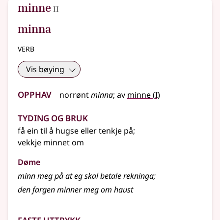
2
minne
II
minna
verb
Vis bøying
Opphav
1
norrønt
minna
;
av
minne
(
I)
Tyding og bruk
få ein til å hugse
eller
tenkje på
;
vekkje minnet om
Døme
minn meg på at eg skal betale rekninga
;
den fargen minner meg om haust
Faste uttrykk