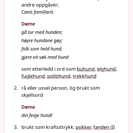
andre oppgåver
;
Canis familiaris
Døme
gå tur med hunden
;
høyre hundane gøy
;
folk som held hund
;
gjere eit søk med hund
som etterledd i ord som
buhund
elghund
fuglehund
politihund
trekkhund
rå eller ussel person, òg brukt som
skjellsord
Døme
din feige hund!
1
brukt som kraftuttrykk:
pokker
,
fanden
(
I)