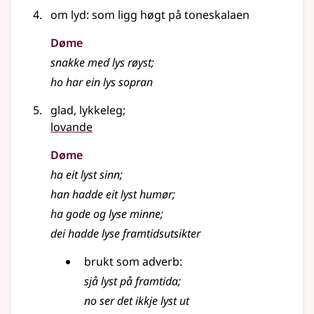
om lyd: som ligg høgt på toneskalaen
Døme
snakke med
lys
røyst
;
ho har ein
lys
sopran
glad, lykkeleg
;
lovande
Døme
ha eit
lyst
sinn
;
han hadde eit
lyst
humør
;
ha gode og
lyse
minne
;
dei hadde lyse framtidsutsikter
brukt som
adverb
:
sjå
lyst
på framtida
;
no ser det ikkje
lyst
ut