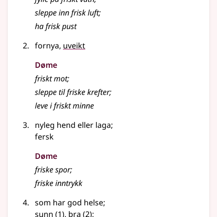
sleppe inn frisk luft
;
ha frisk pust
fornya,
uveikt
Døme
friskt mot
;
sleppe til friske krefter
;
leve i friskt minne
nyleg hend
eller
laga
;
fersk
Døme
friske spor
;
friske inntrykk
som har god helse
;
sunn
(1)
,
bra
(2)
;