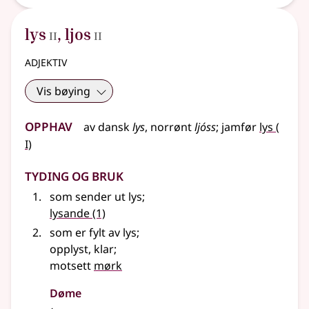
2
2
lys
,
ljos
II
II
adjektiv
Vis bøying
Opphav
1
av dansk
lys
,
norrønt
ljóss
;
jamfør
lys
(
I)
Tyding og bruk
som sender ut lys
;
lysande
(1)
som er fylt av lys
;
opplyst, klar
;
motsett
mørk
Døme