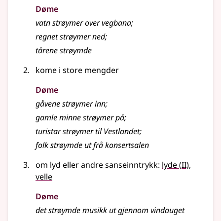
Døme
vatn strøymer over vegbana
;
regnet
strøymer
ned
;
tårene strøymde
kome i store mengder
Døme
gåvene
strøymer
inn
;
gamle minne
strøymer
på
;
turistar strøymer til Vestlandet
;
folk strøymde ut frå konsertsalen
2
om lyd eller andre sanseinntrykk:
lyde
(
II)
,
velle
Døme
det strøymde musikk ut gjennom vindauget