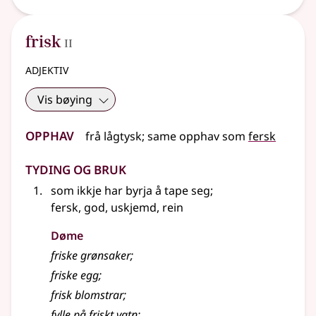
2
frisk
II
adjektiv
Vis bøying
Opphav
frå
lågtysk
;
same opphav som
fersk
Tyding og bruk
som ikkje har byrja å tape seg
;
fersk, god, uskjemd, rein
Døme
friske grønsaker
;
friske egg
;
frisk blomstrar
;
fylle på friskt vatn
;