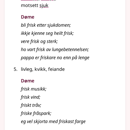
motsett
sjuk
Døme
bli frisk etter sjukdomen
;
ikkje kjenne seg heilt frisk
;
vere frisk og sterk
;
ho vart frisk av lungebetennelsen
;
pappa er friskare no enn på lenge
livleg, kvikk, feiande
Døme
frisk musikk
;
frisk vind
;
friskt tråv
;
friske fråspark
;
eg vel skjorta med friskast farge