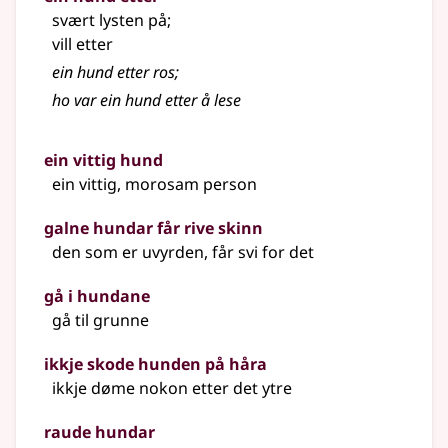
svært lysten på
;
vill etter
ein hund etter ros
;
ho var ein hund etter å lese
ein vittig hund
ein vittig, morosam person
galne hundar får rive skinn
den som er uvyrden, får svi for det
gå i hundane
gå til grunne
ikkje skode hunden på håra
ikkje døme nokon etter det ytre
raude hundar