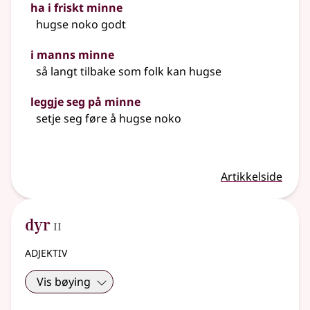
ha i friskt minne
hugse noko godt
i manns minne
så langt tilbake som folk kan hugse
leggje seg på minne
setje seg føre å hugse noko
Artikkelside
2
dyr
II
adjektiv
Vis bøying