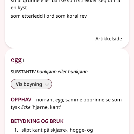
smal grunne eller banke som strekker seg ut fra
en kyst
som etterledd i ord som
korallrev
Artikkelside
1
egg
I
substantiv
hankjønn eller hunkjønn
Vis bøyning
Opphav
norrønt
egg
;
samme opprinnelse som
tysk
Ecke
‘hjørne, kant’
Betydning og bruk
slipt kant på skjære-, hogge- og