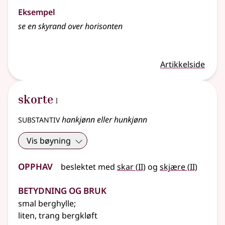
Eksempel
se en skyrand over horisonten
Artikkelside
1
skorte
I
substantiv
hankjønn eller hunkjønn
Vis bøyning
Opphav
2
2
beslektet
med
skar
(
II)
og
skjære
(
II)
Betydning og bruk
smal berghylle
;
liten, trang bergkløft