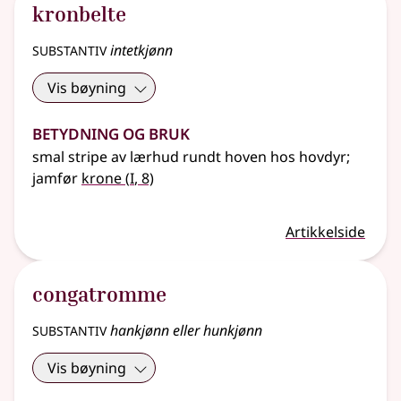
kronbelte
substantiv
intetkjønn
Vis bøyning
Betydning og bruk
smal stripe av lærhud rundt hoven hos hovdyr
;
1
jamfør
krone
(
I
, 8)
Artikkelside
congatromme
substantiv
hankjønn eller hunkjønn
Vis bøyning