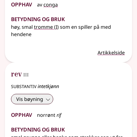
Opphav
av
conga
Betydning og bruk
1
høy, smal
tromme
(
I)
som en spiller på med
hendene
Artikkelside
3
rev
III
substantiv
intetkjønn
Vis bøyning
Opphav
norrønt
rif
Betydning og bruk