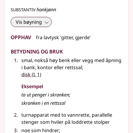
substantiv
hankjønn
Vis bøyning
Opphav
fra
lavtysk
‘gitter, gjerde’
Betydning og bruk
smal, nokså høy benk eller vegg med åpning
i bank, kontor eller rettssal
;
1
disk
(
I
, 1)
Eksempel
ta ut penger i skranken
;
skranken
i en rettssal
turnapparat med to vannrette, parallelle
stenger som hviler på loddrette stolper
noe som hindrer
;