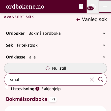
, Bokmålsordboka og N
ordbøkene.no
Nettsi
NN
Men
Gå til hovudinnhald
Tilgjenge
Bokmålsordboka og Nynorskordboka
Avansert søk
Vanleg søk
Ordbøker
Søk
Ordklasse
Nullstill
Listevisning
Søkjehjelp
oppslagsord
147 treff
Bokmålsordboka
147