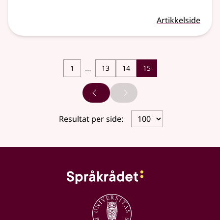
Artikkelside
…
1
13
14
15
Forrige side
Neste side
Resultat per side: