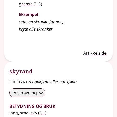
1
grense
(
I
, 3)
Eksempel
sette en
skranke
for noe
;
bryte alle
skranker
Artikkelside
skyrand
substantiv
hankjønn eller hunkjønn
Vis bøyning
Betydning og bruk
1
lang, smal
sky
(
I
, 1)