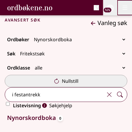
, Bokmålsordboka og N
ordbøkene.no
Nettsi
NN
Men
Gå til hovudinnhald
Tilgjenge
Bokmålsordboka og Nynorskordboka
Avansert søk
Vanleg søk
Ordbøker
Søk
Ordklasse
Nullstill
Listevisning
Søkjehjelp
oppslagsord
Ingen treff
Nynorskordboka
0