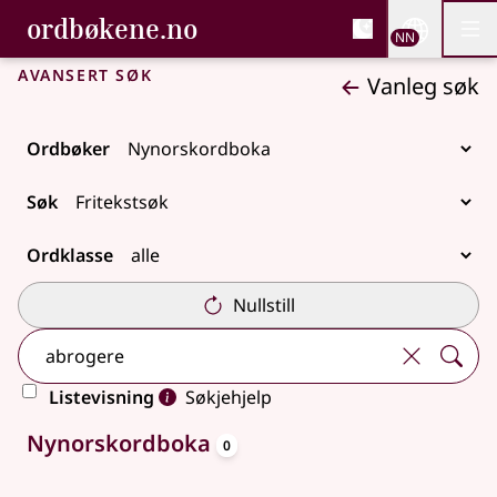
, Bokmålsordboka og N
ordbøkene.no
Nettsi
NN
Men
Gå til hovudinnhald
Tilgjenge
Bokmålsordboka og Nynorskordboka
Avansert søk
Vanleg søk
Ordbøker
Søk
Ordklasse
Nullstill
Listevisning
Søkjehjelp
oppslagsord
Ingen treff
Nynorskordboka
0