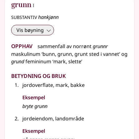
1
grunn
I
substantiv
hankjønn
Vis bøyning
Opphav
sammenfall av
norrønt
grunnr
maskulinum
‘bunn, grunn, grunt sted i vannet’ og
grund
femininum
‘mark, slette’
Betydning og bruk
jordoverflate, mark, bakke
Eksempel
bryte grunn
jordeiendom, landområde
Eksempel