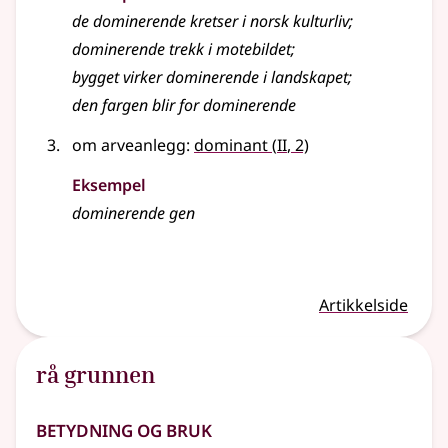
de
dominerende
kretser i norsk kulturliv
;
dominerende
trekk i motebildet
;
bygget virker
dominerende
i landskapet
;
den fargen blir for
dominerende
2
om arveanlegg:
dominant
(
II
, 2)
Eksempel
dominerende gen
Artikkelside
rå grunnen
Betydning og bruk