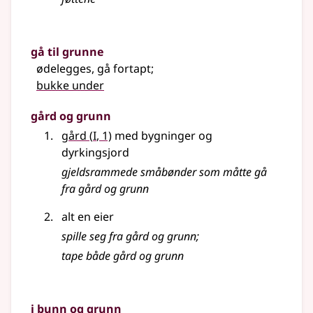
gå til grunne
ødelegges, gå fortapt
;
bukke under
gård og grunn
1
gård
(
I
, 1)
med bygninger og
dyrkingsjord
gjeldsrammede småbønder som måtte gå
fra gård og grunn
alt en eier
spille seg fra gård og grunn
;
tape både gård og grunn
i bunn og grunn