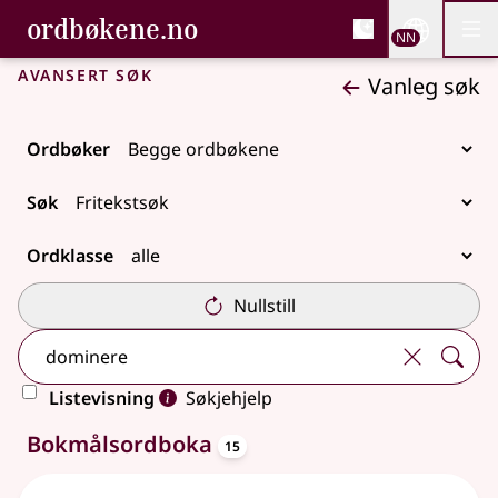
, Bokmålsordboka og N
ordbøkene.no
Nettsi
NN
Men
Gå til hovudinnhald
Tilgjenge
Bokmålsordboka og Nynorskordboka
Avansert søk
Vanleg søk
Ordbøker
Søk
Ordklasse
Nullstill
Listevisning
Søkjehjelp
oppslagsord
29 treff
Bokmålsordboka
15