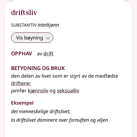
driftsliv
substantiv
intetkjønn
Vis bøyning
Opphav
av
drift
Betydning og bruk
den delen av livet som er styrt av de medfødte
driftene
;
jamfør
kjønnsliv
og
seksualliv
Eksempel
det menneskelige driftslivet
;
la driftslivet dominere over fornuften og viljen