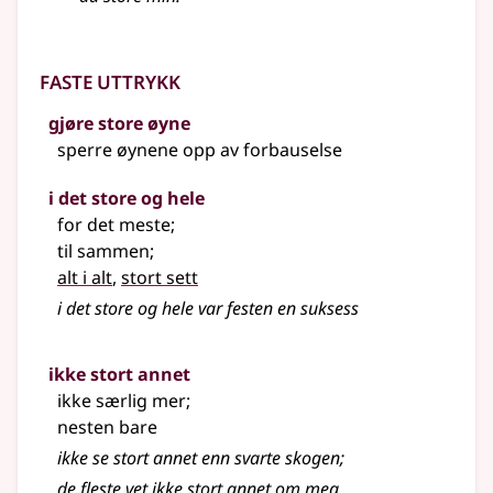
Faste uttrykk
gjøre store øyne
sperre øynene opp av forbauselse
i det store og hele
for det meste
;
til sammen
;
alt i alt
,
stort sett
i det store og hele var festen en suksess
ikke stort annet
ikke særlig mer
;
nesten bare
ikke se
stort
annet enn svarte skogen
;
de fleste vet ikke stort annet om meg