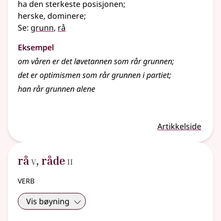
ha den sterkeste posisjonen
;
herske, dominere
;
Se:
grunn
,
rå
Eksempel
om våren er det løvetannen som rår grunnen
;
det er optimismen som rår grunnen i partiet
;
han rår grunnen alene
Artikkelside
5
2
rå
,
råde
V
II
verb
Vis bøyning