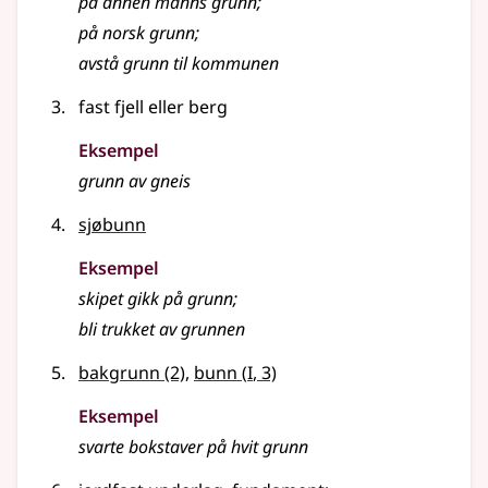
på annen manns
grunn
;
på norsk
grunn
;
avstå
grunn
til kommunen
fast fjell eller berg
Eksempel
grunn
av gneis
sjøbunn
Eksempel
skipet gikk på
grunn
;
bli trukket av
grunnen
1
bakgrunn
(2)
,
bunn
(
I
, 3)
Eksempel
svarte bokstaver på hvit grunn