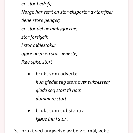
en
stor
bedrift
;
Norge har vært en
stor
eksportør av tørrfisk
;
tjene
store
penger
;
en
stor
del av innbyggerne
;
stor
forskjell
;
i
stor
målestokk
;
gjøre noen en
stor
tjeneste
;
ikke spise
stort
brukt
som adverb
:
hun gledet seg
stort
over suksessen
;
glede seg
stort
til noe
;
dominere
stort
brukt som
substantiv
kjøpe inn i
stort
brukt ved angivelse av beløp, mål, vekt: