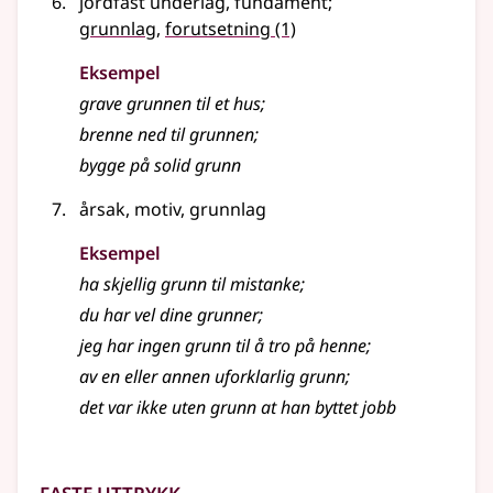
jordfast underlag, fundament
;
grunnlag
,
forutsetning
(1)
Eksempel
grave
grunnen
til et hus
;
brenne ned til
grunnen
;
bygge på solid
grunn
årsak, motiv, grunnlag
Eksempel
ha skjellig grunn til mistanke
;
du har vel dine grunner
;
jeg har ingen grunn til å tro på henne
;
av en eller annen uforklarlig
grunn
;
det var ikke uten grunn at han byttet jobb
Faste uttrykk