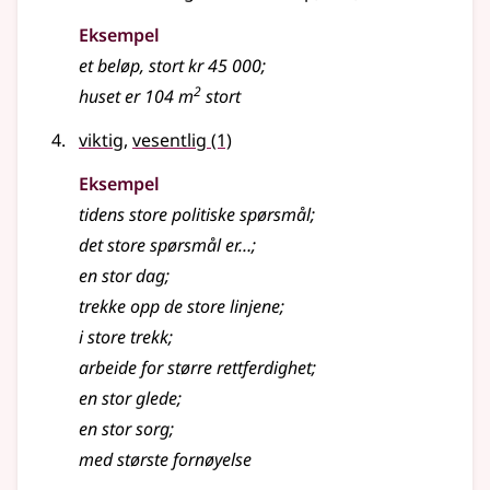
Eksempel
et beløp,
stort
kr 45 000
;
2
huset er 104 m
stort
viktig
,
vesentlig
(1)
Eksempel
tidens
store
politiske spørsmål
;
det
store
spørsmål er…
;
en
stor
dag
;
trekke opp de
store
linjene
;
i
store
trekk
;
arbeide for større rettferdighet
;
en
stor
glede
;
en
stor
sorg
;
med største fornøyelse