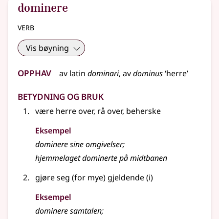
dominere
verb
Vis bøyning
Opphav
av
latin
dominari
, av
dominus
‘herre’
Betydning og bruk
være herre over, rå over, beherske
Eksempel
dominere
sine omgivelser
;
hjemmelaget dominerte på midtbanen
gjøre seg (for mye) gjeldende (i)
Eksempel
dominere
samtalen
;