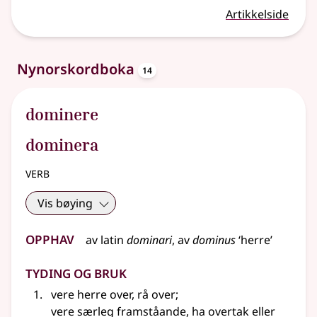
Artikkelside
oppslagsord
Nynorskordboka
14
dominere
dominera
verb
Vis bøying
Opphav
av
latin
dominari
, av
dominus
‘herre’
Tyding og bruk
vere herre over, rå over
;
vere særleg framståande, ha overtak
eller