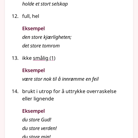
holde et
stort
selskap
full, hel
Eksempel
den
store
kjærligheten
;
det
store
tomrom
ikke
smålig
(1)
Eksempel
være
stor
nok til å innrømme en feil
brukt i utrop for å uttrykke overraskelse
eller lignende
Eksempel
du
store
Gud!
du store verden!
du
store
min!