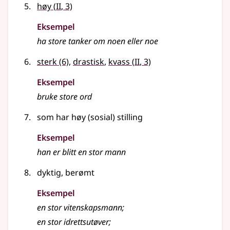
2
høy
(
II
, 3)
Eksempel
ha
store
tanker om noen eller noe
2
sterk
(6)
,
drastisk
,
kvass
(
II
, 3)
Eksempel
bruke
store
ord
som har høy (sosial) stilling
Eksempel
han er blitt en
stor
mann
dyktig, berømt
Eksempel
en
stor
vitenskapsmann
;
en
stor
idrettsutøver
;