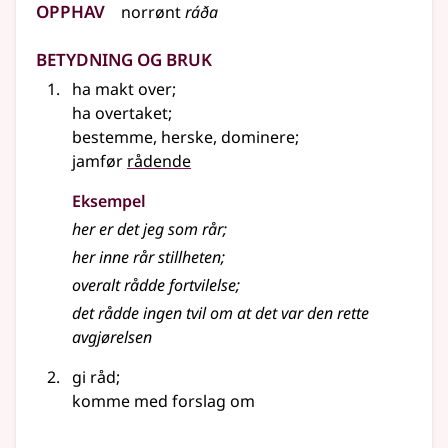
Opphav
norrønt
ráða
Betydning og bruk
ha makt over
;
ha overtaket
;
bestemme, herske, dominere
;
jamfør
rådende
Eksempel
her er det jeg som rår
;
her inne rår stillheten
;
overalt rådde fortvilelse
;
det rådde ingen tvil om at det var den rette
avgjørelsen
gi råd
;
komme med forslag om